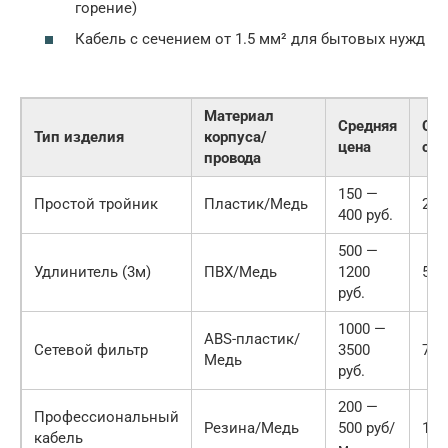
горение)
Кабель с сечением от 1.5 мм² для бытовых нужд
Материал
Средняя
Сро
Тип изделия
корпуса/
цена
сл
провода
150 —
Простой тройник
Пластик/Медь
2-3
400 руб.
500 —
Удлинитель (3м)
ПВХ/Медь
1200
5 л
руб.
1000 —
ABS-пластик/
Сетевой фильтр
3500
7-1
Медь
руб.
200 —
Профессиональный
Резина/Медь
500 руб/
15 
кабель