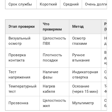
Срок службы
Короткий
Средний
Очень долгий
Что
Рез
Этап проверки
Метод
проверяем
(Но
Визуальный
Целостность
Осмотр
Нет
осмотр
ПВХ
глазами
дыр
Вил
Проверка
Плотность
Ручное
дер
контакта
посадки
втыкание
кре
Тест
Наличие
Индикаторная
Све
напряжения
фазы
отвертка
одн
Температурный
Нагрев
Осязание
Тем
тест
кабеля
(через 15 мин)
40-4
Целостность
Соп
Прозвонка
Мультиметр
жил
близ