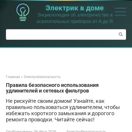
Перейти
Электрик в доме
к
контенту
Энциклопедия об электричестве и
осветительных приборах от А до Я
Поиск:
Главная
»
Электробезопасность
Правила безопасного использования
удлинителей и сетевых фильтров
Не рискуйте своим домом! Узнайте, как
правильно пользоваться удлинителем, чтобы
избежать короткого замыкания и дорогого
ремонта проводки. Читайте сейчас!
Опубликовано:
06 Июл 2026
Электробезопасность