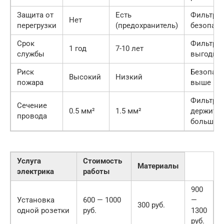
Защита от
Есть
Фильтр
Нет
перегрузки
(предохранитель)
безопасн
Срок
Фильтр
1 год
7-10 лет
службы
выгодне
Риск
Безопасн
Высокий
Низкий
пожара
выше
Фильтр
Сечение
0.5 мм²
1.5 мм²
держит
провода
больше
Услуга
Стоимость
Материалы
электрика
работы
900
Установка
600 — 1000
—
300 руб.
одной розетки
руб.
1300
руб.