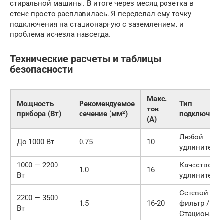
стиральной машины. В итоге через месяц розетка в
стене просто расплавилась. Я переделал ему точку
подключения на стационарную с заземлением, и
проблема исчезла навсегда.
Технические расчеты и таблицы
безопасности
Макс.
Мощность
Рекомендуемое
Тип
ток
прибора (Вт)
сечение (мм²)
подключен
(А)
Любой
До 1000 Вт
0.75
10
удлинитель
1000 — 2200
Качествен
1.0
16
Вт
удлинитель
Сетевой
2200 — 3500
1.5
16-20
фильтр /
Вт
Стационар