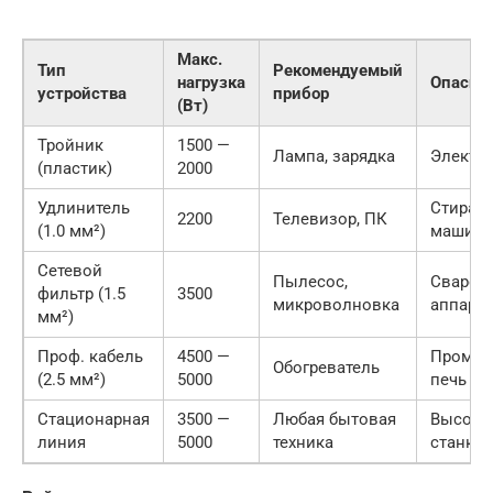
Макс.
Тип
Рекомендуемый
нагрузка
Опасны
устройства
прибор
(Вт)
Тройник
1500 —
Лампа, зарядка
Электр
(пластик)
2000
Удлинитель
Стирал
2200
Телевизор, ПК
(1.0 мм²)
машина
Сетевой
Пылесос,
Свароч
фильтр (1.5
3500
микроволновка
аппарат
мм²)
Проф. кабель
4500 —
Промыш
Обогреватель
(2.5 мм²)
5000
печь
Стационарная
3500 —
Любая бытовая
Высоко
линия
5000
техника
станки