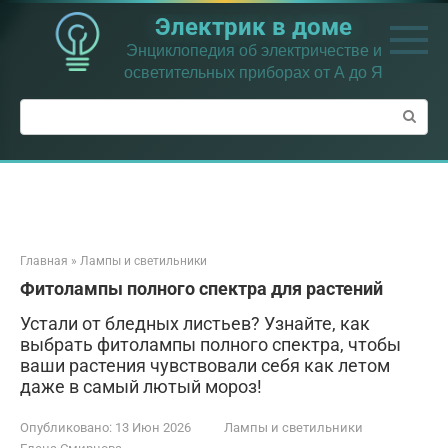
Перейти
Электрик в доме
к
контенту
Энциклопедия об электричестве и
осветительных приборах от А до Я
Поиск:
Главная
»
Лампы и светильники
Фитолампы полного спектра для растений
Устали от бледных листьев? Узнайте, как
выбрать фитолампы полного спектра, чтобы
ваши растения чувствовали себя как летом
даже в самый лютый мороз!
Опубликовано:
13 Июн 2026
Лампы и светильники