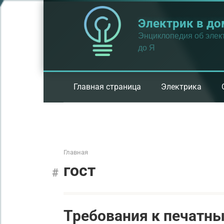
Перейти
к
Электрик в до
контенту
Энциклопедия об элект
до Я
Главная страница
Электрика
Главная
гост
Требования к печатны