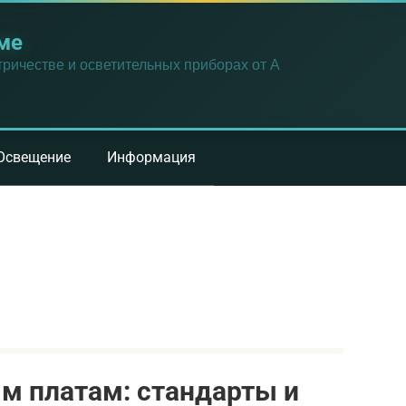
ме
ричестве и осветительных приборах от А
Освещение
Информация
м платам: стандарты и