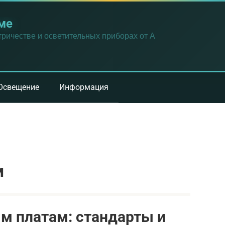
ме
ричестве и осветительных приборах от А
Освещение
Информация
м
м платам: стандарты и