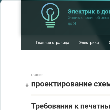
Перейти
к
Электрик в до
контенту
Энциклопедия об элект
до Я
Главная страница
Электрика
Главная
проектирование схе
Требования к печатны