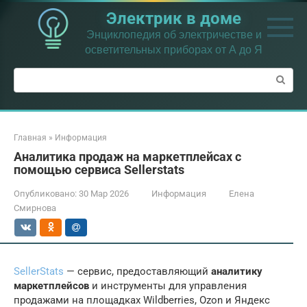
Перейти
Электрик в доме
к
контенту
Энциклопедия об электричестве и
осветительных приборах от А до Я
Поиск:
Главная
»
Информация
Аналитика продаж на маркетплейсах с
помощью сервиса Sellerstats
Опубликовано:
30 Мар 2026
Информация
Елена
Смирнова
SellerStats
— сервис, предоставляющий
аналитику
маркетплейсов
и инструменты для управления
продажами на площадках Wildberries, Ozon и Яндекс