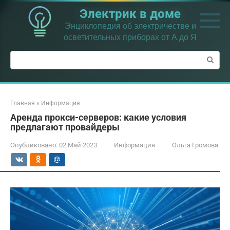
Перейти
Электрик в доме
к
контенту
Энциклопедия об электричестве и
осветительных приборах от А до Я
Поиск:
Главная
»
Информация
Аренда прокси-серверов: какие условия
предлагают провайдеры
Опубликовано:
02 Май 2023
Информация
Ольга Громова