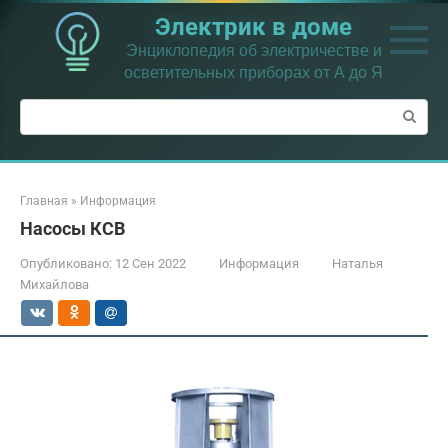
Перейти
Электрик в доме
к
контенту
Энциклопедия об электричестве и
осветительных приборах от А до Я
Поиск:
Главная
»
Информация
Насосы КСВ
Опубликовано:
12 Сен 2022
Информация
Наталья
Михайлова