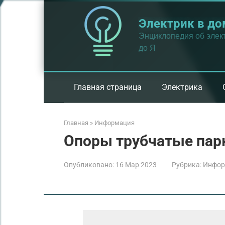
Перейти
к
Электрик в до
контенту
Энциклопедия об элект
до Я
Главная страница
Электрика
Главная
»
Информация
Опоры трубчатые пар
Опубликовано:
16 Мар 2023
Рубрика:
Инфор