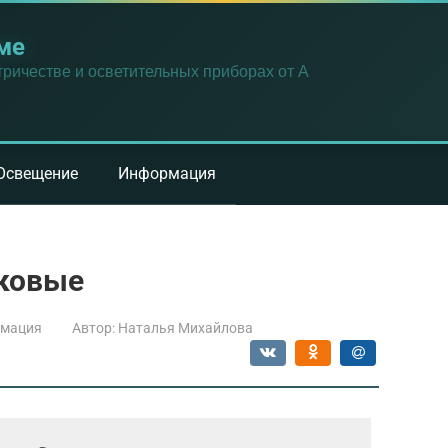
ме
ричестве и осветительных приборах от А
Освещение
Информация
ковые
мация
Автор:
Наталья Михайлова