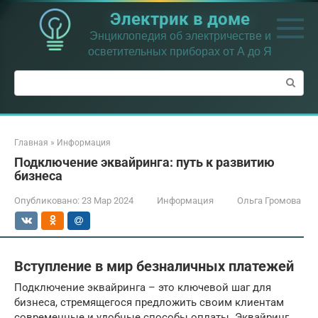
Перейти
Электрик в доме
к
контенту
Энциклопедия об электричестве и
осветительных приборах от А до Я
Поиск:
Главная
»
Информация
Подключение эквайринга: путь к развитию
бизнеса
Опубликовано:
23 Мар 2024
Информация
Ольга Громова
Вступление в мир безналичных платежей
Подключение эквайринга – это ключевой шаг для
бизнеса, стремящегося предложить своим клиентам
современные и удобные способы оплаты. Эквайринг