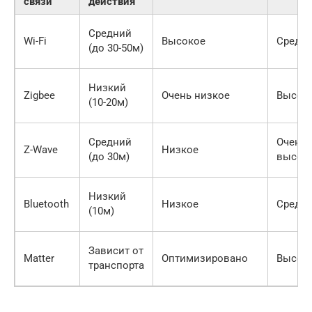
связи
действия
Средний
Wi-Fi
Высокое
Средн
(до 30-50м)
Низкий
Zigbee
Очень низкое
Высок
(10-20м)
Средний
Очень
Z-Wave
Низкое
(до 30м)
высок
Низкий
Bluetooth
Низкое
Средн
(10м)
Зависит от
Matter
Оптимизировано
Высок
транспорта