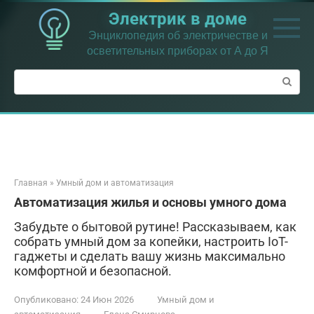
Перейти
Электрик в доме
к
контенту
Энциклопедия об электричестве и
осветительных приборах от А до Я
Поиск:
Главная
»
Умный дом и автоматизация
Автоматизация жилья и основы умного дома
Забудьте о бытовой рутине! Рассказываем, как
собрать умный дом за копейки, настроить IoT-
гаджеты и сделать вашу жизнь максимально
комфортной и безопасной.
Опубликовано:
24 Июн 2026
Умный дом и