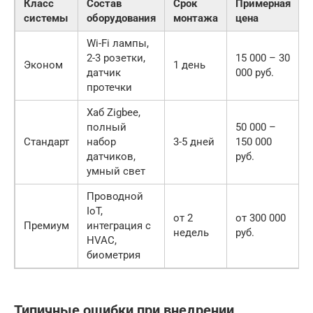
Класс
Состав
Срок
Примерная
системы
оборудования
монтажа
цена
Wi-Fi лампы,
2-3 розетки,
15 000 – 30
Эконом
1 день
датчик
000 руб.
протечки
Хаб Zigbee,
полный
50 000 –
Стандарт
набор
3-5 дней
150 000
датчиков,
руб.
умный свет
Проводной
IoT,
от 2
от 300 000
Премиум
интеграция с
недель
руб.
HVAC,
биометрия
Типичные ошибки при внедрении