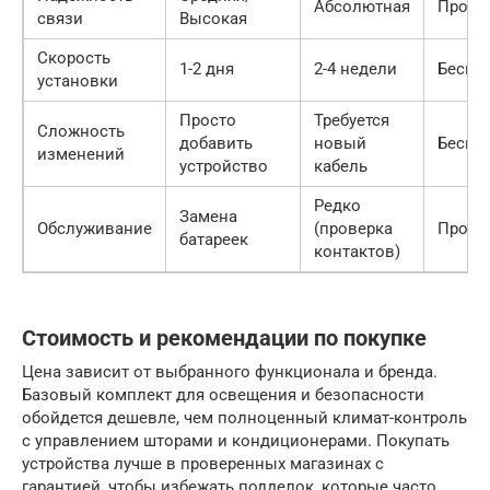
Абсолютная
Прово
связи
Высокая
Скорость
1-2 дня
2-4 недели
Беспр
установки
Просто
Требуется
Сложность
добавить
новый
Беспр
изменений
устройство
кабель
Редко
Замена
Обслуживание
(проверка
Прово
батареек
контактов)
Стоимость и рекомендации по покупке
Цена зависит от выбранного функционала и бренда.
Базовый комплект для освещения и безопасности
обойдется дешевле, чем полноценный климат-контроль
с управлением шторами и кондиционерами. Покупать
устройства лучше в проверенных магазинах с
гарантией, чтобы избежать подделок, которые часто