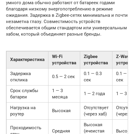
умного дома обычно работают от батареек годами
благодаря низкому энергопотреблению в режиме
ожидания. Задержка в Zigbee-сетях минимальна и почти
незаметна глазу. Совместимость устройств
обеспечивается общим стандартом или универсальным
хабом, который объединяет разные бренды.
Wi-Fi
Zigbee
Z-Wave
Характеристика
устройства
устройства
устройс
Задержка
0.1 — 0.3
0.1 — 0.3
0.5 — 2 сек
отклика
сек
сек
Срок службы
1 — 3
1 — 2 года
1 — 3 го
батареи
месяца
Нагрузка на
Отсутствует
Отсутст
Высокая
роутер
(через хаб)
(через х
Высокая
Проходимость
Средняя
(ячеистая
Высока
стен