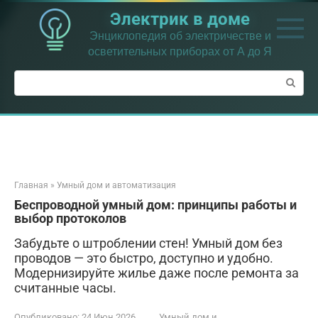
Перейти
Электрик в доме
к
контенту
Энциклопедия об электричестве и
осветительных приборах от А до Я
Поиск:
Главная
»
Умный дом и автоматизация
Беспроводной умный дом: принципы работы и
выбор протоколов
Забудьте о штроблении стен! Умный дом без
проводов — это быстро, доступно и удобно.
Модернизируйте жилье даже после ремонта за
считанные часы.
Опубликовано:
24 Июн 2026
Умный дом и