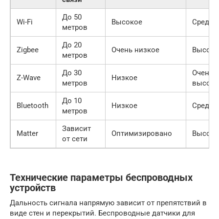
До 50
Wi-Fi
Высокое
Средня
метров
До 20
Zigbee
Очень низкое
Высока
метров
До 30
Очень
Z-Wave
Низкое
метров
высока
До 10
Bluetooth
Низкое
Средня
метров
Зависит
Matter
Оптимизировано
Высока
от сети
Технические параметры беспроводных
устройств
Дальность сигнала напрямую зависит от препятствий в
виде стен и перекрытий. Беспроводные датчики для