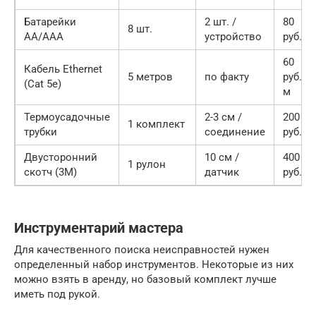
Батарейки
2 шт. /
80
8 шт.
AA/AAA
устройство
руб.
60
Кабель Ethernet
5 метров
по факту
руб./
(Cat 5e)
м
Термоусадочные
2-3 см /
200
1 комплект
трубки
соединение
руб.
Двусторонний
10 см /
400
1 рулон
скотч (3M)
датчик
руб.
Инструментарий мастера
Для качественного поиска неисправностей нужен
определенный набор инструментов. Некоторые из них
можно взять в аренду, но базовый комплект лучше
иметь под рукой.