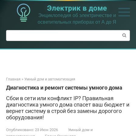
Перейти
Электрик в доме
к
контенту
Энциклопедия об электричестве и
осветительных приборах от А до Я
Поиск:
Главная
»
Умный дом и автоматизация
Диагностика и ремонт системы умного дома
Сбои в сети или конфликт IP? Правильная
диагностика умного дома спасет ваш бюджет и
вернет систему в строй без замены дорогого
оборудования!
Опубликовано:
23 Июн 2026
Умный дом и