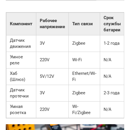
Срок
Рабочее
Компонент
Тип связи
службы
напряжение
батареи
Датчик
3V
Zigbee
1-2 года
движения
Умное
220V
Wi-Fi
N/A
реле
Хаб
Ethernet/Wi-
5V/12V
N/A
(Шлюз)
Fi
Датчик
3V
Zigbee
2-3 года
протечки
Умная
Wi-
220V
N/A
розетка
Fi/Zigbee