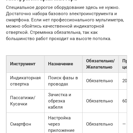
Специальное дорогое оборудование здесь не нужно.
Достаточно набора базового электроинструмента и
смартфона. Если нет профессионального мультиметра,
можно обойтись качественной индикаторной
отверткой. Стремянка обязательна, так как
большинство работ проходит на высоте потолка.
Обязательно/
Прим
Инструмент
Назначение
Желательно
цена
Индикаторная
Поиск фазы в
Обязательно
200 р
отвертка
проводах
Зачистка и
Пассатижи/
обрезка
Обязательно
600 р
Кусачки
кабеля
Настройка
Смартфон
через
Обязательно
—
приложение