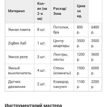
Кол-
Цена
во (на
Расход/
Материал
за
2-к
Зона
ед.
кв)
Потолки,
800
6400
Умная лампа
8 шт.
бра
р.
р.
Центр
3500
3500
ZigBee Хаб
1 шт.
квартиры
р.
р.
Люстры,
1200
3600
Умное реле
3 шт.
ленты
р.
р.
Умный
Стены
1500
6000
4 шт.
выключатель
(комнаты)
р.
р.
Датчик
Коридор,
1100
2200
2 шт.
движения
санузел
р.
р.
Инструментарий мастера