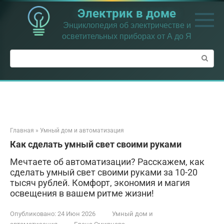
Перейти
Электрик в доме
к
контенту
Энциклопедия об электричестве и
осветительных приборах от А до Я
Поиск:
Главная
»
Умный дом и автоматизация
Как сделать умный свет своими руками
Мечтаете об автоматизации? Расскажем, как
сделать умный свет своими руками за 10-20
тысяч рублей. Комфорт, экономия и магия
освещения в вашем ритме жизни!
Опубликовано:
24 Июн 2026
Умный дом и