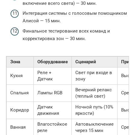
включение всего света) — 30 мин.
Интеграция системы с голосовым помощником
Алисой — 15 мин.
Финальное тестирование всех команд и
корректировка зон — 30 мин.
Зона
Оборудование
Сценарий
Приор
Реле +
Свет при входе в
Кухня
Высок
Датчик
зону
Вечерний релакс
Спальня
Лампы RGB
Средн
(теплый свет)
Датчик
Ночной путь (10%
Коридор
Высок
движения
яркости)
Влагостойкое
Автовыключение
Ванная
Средн
реле
через 15 мин