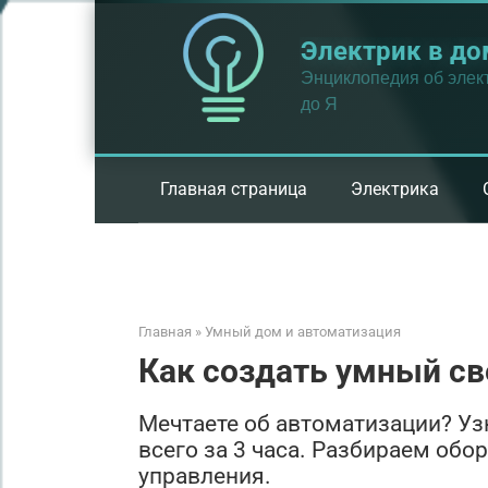
Перейти
к
Электрик в до
контенту
Энциклопедия об элект
до Я
Главная страница
Электрика
Главная
»
Умный дом и автоматизация
Как создать умный св
Мечтаете об автоматизации? Узн
всего за 3 часа. Разбираем обо
управления.