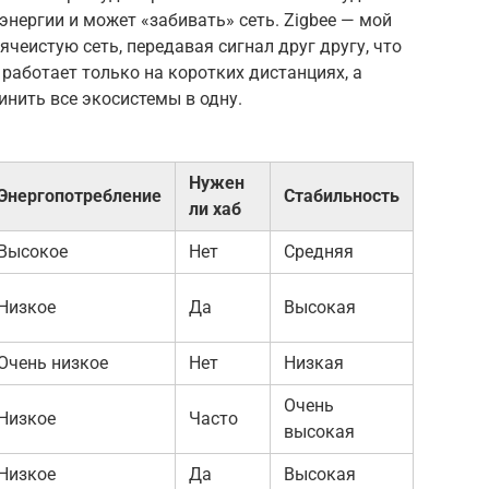
о энергии и может «забивать» сеть. Zigbee — мой
ячеистую сеть, передавая сигнал друг другу, что
 работает только на коротких дистанциях, а
инить все экосистемы в одну.
Нужен
Энергопотребление
Стабильность
ли хаб
Высокое
Нет
Средняя
Низкое
Да
Высокая
Очень низкое
Нет
Низкая
Очень
Низкое
Часто
высокая
Низкое
Да
Высокая