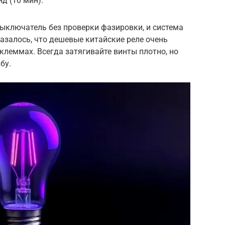
д (10 мин).
ыключатель без проверки фазировки, и система
казалось, что дешевые китайские реле очень
клеммах. Всегда затягивайте винты плотно, но
бу.