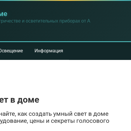
ме
ричестве и осветительных приборах от А
Освещение
Информация
ет в доме
айте, как создать умный свет в доме
рудование, цены и секреты голосового