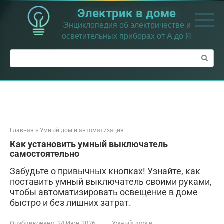
Перейти
Электрик в доме
к
контенту
Энциклопедия об электричестве и
осветительных приборах от А до Я
Поиск:
Главная
»
Умный дом и автоматизация
Как установить умный выключатель
самостоятельно
Забудьте о привычных кнопках! Узнайте, как
поставить умный выключатель своими руками,
чтобы автоматизировать освещение в доме
быстро и без лишних затрат.
Опубликовано:
24 Июн 2026
Умный дом и