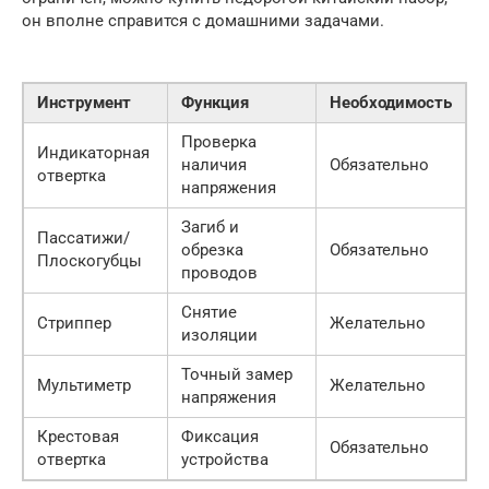
он вполне справится с домашними задачами.
Инструмент
Функция
Необходимость
Проверка
Индикаторная
наличия
Обязательно
отвертка
напряжения
Загиб и
Пассатижи/
обрезка
Обязательно
Плоскогубцы
проводов
Снятие
Стриппер
Желательно
изоляции
Точный замер
Мультиметр
Желательно
напряжения
Крестовая
Фиксация
Обязательно
отвертка
устройства