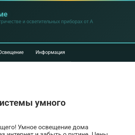
ме
ричестве и осветительных приборах от А
Освещение
Информация
системы умного
ущего! Умное освещение дома
з интернет и забыть о рутине. Цены