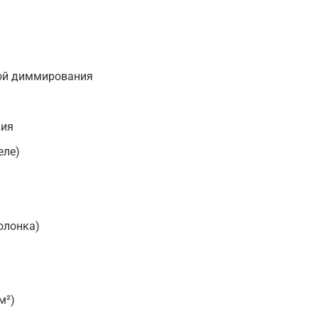
ой диммирования
вия
еле)
олонка)
м²)