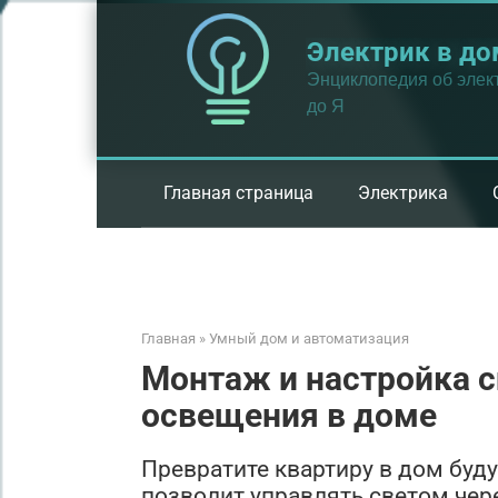
Перейти
к
Электрик в до
контенту
Энциклопедия об элект
до Я
Главная страница
Электрика
Главная
»
Умный дом и автоматизация
Монтаж и настройка 
освещения в доме
Превратите квартиру в дом буд
позволит управлять светом чере