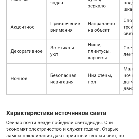
задач
подсве
зеркало
шкафо
Споты,
Привлечение
Направлено
Акцентное
треко
внимания
на объект
свети
Ниши,
Эстетика и
Свето
Декоративное
плинтусы,
уют
лента,
карнизы
Малые
Безопасная
Низ стены,
ночник
Ночное
навигация
пол
датчик
движе
Характеристики источников света
Сейчас почти везде победили светодиоды. Они
экономят электричество и служат годами. Старые
лампы накаливания дают приятный теплый свет, но