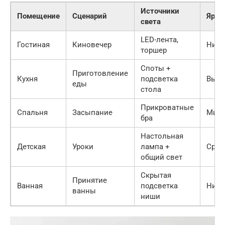
Источники
Помещение
Сценарий
Ярко
света
LED-лента,
Гостиная
Киновечер
Низк
торшер
Споты +
Приготовление
Кухня
подсветка
Высо
еды
стола
Прикроватные
Спальня
Засыпание
Мини
бра
Настольная
Детская
Уроки
лампа +
Сред
общий свет
Скрытая
Принятие
Ванная
подсветка
Низк
ванны
ниши