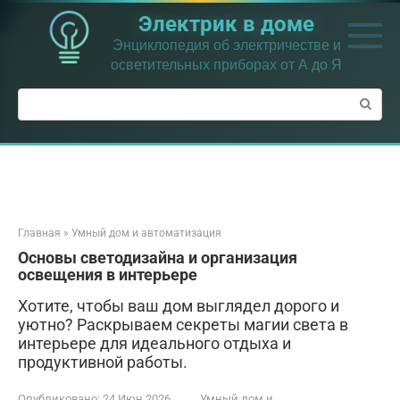
Перейти
Электрик в доме
к
контенту
Энциклопедия об электричестве и
осветительных приборах от А до Я
Поиск:
Главная
»
Умный дом и автоматизация
Основы светодизайна и организация
освещения в интерьере
Хотите, чтобы ваш дом выглядел дорого и
уютно? Раскрываем секреты магии света в
интерьере для идеального отдыха и
продуктивной работы.
Опубликовано:
24 Июн 2026
Умный дом и