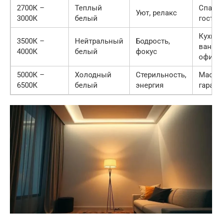
2700К –
Теплый
Спаль
Уют, релакс
3000К
белый
гости
Кухня,
3500К –
Нейтральный
Бодрость,
ванная
4000К
белый
фокус
офис
5000К –
Холодный
Стерильность,
Мастер
6500К
белый
энергия
гараж