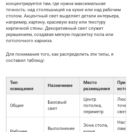
концентрируется там, где нужна максимальная
точность: над столешницей на кухне или над рабочим
столом. Акцентный свет выделяет детали интерьера,
например, картину, красивую вазу или текстуру
кирпичной стены. Декоративный свет служит
украшением, создавая мягкую подсветку пола или
потолочного карниза.
Для понимания того, как распределить эти типы, я
составил таблицу:
Тип
Место
Приме
Назначение
освещения
размещения
источн
Центр
Люстра
Базовый
Общее
потолка,
точеч
свет
периметр
свети
Насто
Зона стола,
Выполнение
лампа,
Рабочее
кухня,