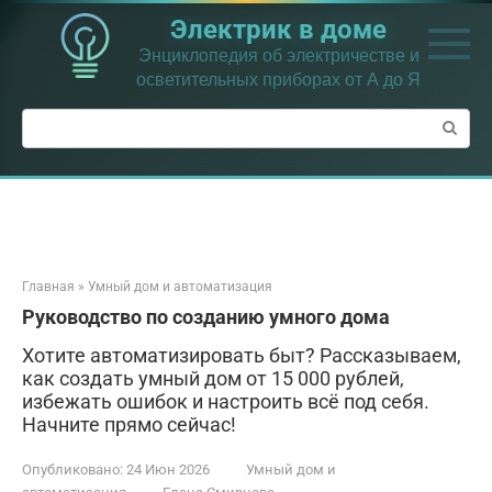
Перейти
Электрик в доме
к
контенту
Энциклопедия об электричестве и
осветительных приборах от А до Я
Поиск:
Главная
»
Умный дом и автоматизация
Руководство по созданию умного дома
Хотите автоматизировать быт? Рассказываем,
как создать умный дом от 15 000 рублей,
избежать ошибок и настроить всё под себя.
Начните прямо сейчас!
Опубликовано:
24 Июн 2026
Умный дом и