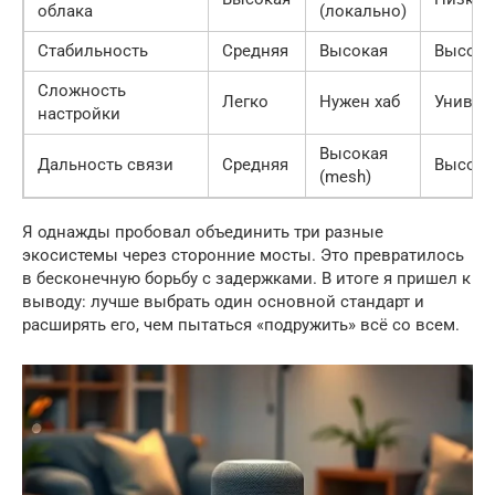
облака
(локально)
Стабильность
Средняя
Высокая
Высока
Сложность
Легко
Нужен хаб
Универ
настройки
Высокая
Дальность связи
Средняя
Высока
(mesh)
Я однажды пробовал объединить три разные
экосистемы через сторонние мосты. Это превратилось
в бесконечную борьбу с задержками. В итоге я пришел к
выводу: лучше выбрать один основной стандарт и
расширять его, чем пытаться «подружить» всё со всем.