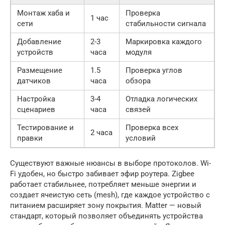
Монтаж хаба и
Проверка
1 час
сети
стабильности сигнала
Добавление
2-3
Маркировка каждого
устройств
часа
модуля
Размещение
1.5
Проверка углов
датчиков
часа
обзора
Настройка
3-4
Отладка логических
сценариев
часа
связей
Тестирование и
Проверка всех
2 часа
правки
условий
Существуют важные нюансы в выборе протоколов. Wi-
Fi удобен, но быстро забивает эфир роутера. Zigbee
работает стабильнее, потребляет меньше энергии и
создает ячеистую сеть (mesh), где каждое устройство с
питанием расширяет зону покрытия. Matter — новый
стандарт, который позволяет объединять устройства