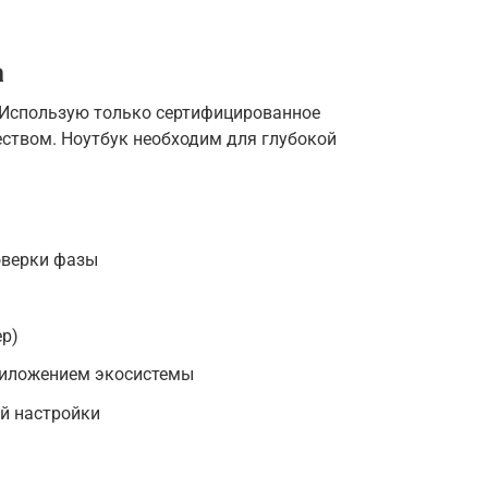
а
Использую только сертифицированное
еством. Ноутбук необходим для глубокой
оверки фазы
р)
риложением экосистемы
й настройки