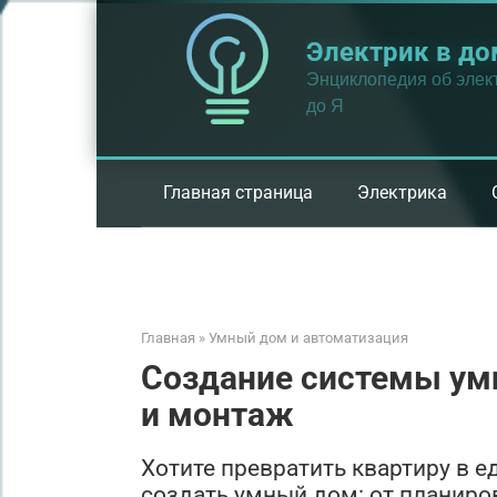
Перейти
к
Электрик в до
контенту
Энциклопедия об элект
до Я
Главная страница
Электрика
Главная
»
Умный дом и автоматизация
Создание системы ум
и монтаж
Хотите превратить квартиру в 
создать умный дом: от планиро