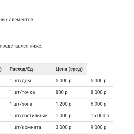
дных элементов
представлен ниже.
)
Расход/Ед
Цена (сред)
1 шт/дом
5 000 р
5 000 р
1 шт/точка
800 р
8 000 р
1 шт/зона
1 200 р
6 000 р
1 шт/светильник
1 000 р
15 000 р
1 шт/комната
3 000 р
9 000 р