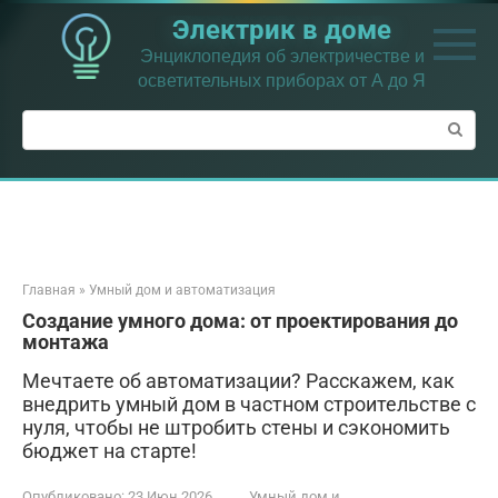
Перейти
Электрик в доме
к
контенту
Энциклопедия об электричестве и
осветительных приборах от А до Я
Поиск:
Главная
»
Умный дом и автоматизация
Создание умного дома: от проектирования до
монтажа
Мечтаете об автоматизации? Расскажем, как
внедрить умный дом в частном строительстве с
нуля, чтобы не штробить стены и сэкономить
бюджет на старте!
Опубликовано:
23 Июн 2026
Умный дом и