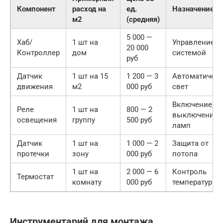
Компонент
расход на
ед.
Назначение
м2
(средняя)
5 000 —
Хаб/
1 шт на
Управление
20 000
Контроллер
дом
системой
руб
Датчик
1 шт на 15
1 200 — 3
Автоматичес
движения
м2
000 руб
свет
Включение/
Реле
1 шт на
800 — 2
выключение
освещения
группу
500 руб
ламп
Датчик
1 шт на
1 000 — 2
Защита от
протечки
зону
000 руб
потопа
1 шт на
2 000 — 6
Контроль
Термостат
комнату
000 руб
температуры
Инструментарий для монтажа