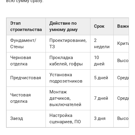
всю сумму сразу.
Этап
Действие по
Срок
Важнос
строительства
умному дому
Фундамент/
Проектирование,
2
Критич
Стены
ТЗ
недели
Черновая
Прокладка
10
Высока
отделка
кабелей, гофры
дней
Установка
Предчистовая
5 дней
Средня
подрозетников
Монтаж
Чистовая
датчиков,
7 дней
Средня
отделка
выключателей
Настройка
Заезд
3 дня
Высока
сценариев, ПО