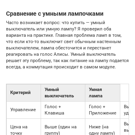
Сравнение с умными лампочками
Часто возникает вопрос: что купить — умный
выключатель или умную лампу? Я проверил оба
варианта на практике. Главная проблема ламп в том,
что если кто-то выключит свет обычным настенным
выключателем, лампа обесточится и перестанет
реагировать на голос Алисы. Умный выключатель
решает эту проблему, так как питание на лампу подается
всегда, а коммутация происходит в самом модуле.
Умный
Умная
Критерий
выключатель
лампа
Голос +
Голос +
Выкл
Управление
Клавиша
Приложение
удоб
Выкл
Цена на
Выше (один на
Ниже (на
выго
точку
группу)
одну лампу)