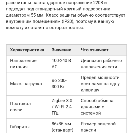
рассчитаны на стандартное напряжение 220В и
подходят под стандартный круглый подрозетник
диаметром 55 мм. Класс защиты обычно соответствует
внутренним помещениям (IP20), поэтому в ванную
комнату их ставят с осторожностью.
Характеристика
Значение
Что означает
Напряжение
100-240 В
Диапазон рабочего
питания
AC
напряжения сети
Предел мощности
до 200-
Макс. нагрузка
всех ламп на одну
300 Вт
клавишу
Zigbee 3.0
Способ обмена
Протокол
/ Wi-Fi 2.4
данными с
связи
ГГц
системой
86х86 мм
Размер лицевой
Габариты
(стандарт)
панели