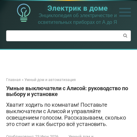
Перейти
Электрик в доме
к
контенту
Энциклопедия об электричестве и
осветительных приборах от А до Я
Поиск:
Главная
»
Умный дом и автоматизация
Умные выключатели с Алисой: руководство по
выбору и установке
Хватит ходить по комнатам! Поставьте
выключатели с Алисой и управляйте
освещением голосом. Рассказываем, сколько
это стоит и как быстро всё установить.
Опубликовано:
23 Июн 2026
Умный дом и