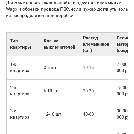
Дополнительно закладывайте бюджет на клеммники
Wago и обрезки провода ПВС, если нужно дотянуть ноль
из распределительной коробки.
Расход
Стоимо
Тип
Кол-во
клеммников
матери
квартиры
выключателей
(шт)
(сред)
1-к
7 000 — 
3-5 шт.
10-15
квартира
000 руб.
2-к
15 000 
6-10 шт.
20-30
квартира
000 руб.
3-к
30 000 
12-18 шт.
40-60
квартира
000 руб.