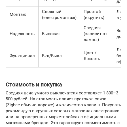
для 
Сложный
Простой
Ламп
Монтаж
(электромонтаж)
(вкрутить)
в ус
Средняя
Выкл
Надежность
Высокая
(зависит от
долг
лампы)
Ламп
Цвет /
Функционал
Вкл/Выкл
боль
Яркость
эффе
Стоимость и покупка
Средняя цена умного выключателя составляет 1 800–3
500 рублей. На стоимость влияет протокол связи
(Zigbee обычно дороже) и количество клавиш. Покупать
рекомендую в крупных сетевых магазинах электроники
или на проверенных маркетплейсах с официальными
магазинами брендов. Это гарантирует совместимость с