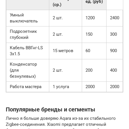
ед. (руб)
(ср.)
Умный
2 шт.
1200
2400
выключатель
Подрозетник
2 шт.
150
300
глубокий
Кабель ВВГнг-LS
15 метров
60
900
3х1.5
Конденсатор
(для
2 шт.
200
400
безнулевых)
Работа мастера
1 услуга
2000
2000
Популярные бренды и сегменты
Лично я больше доверяю Aqara из-за их стабильного
Zigbee-соединения. Xiaomi предлагает отличный