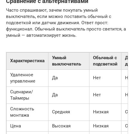
Сравнение с альтернативами
Часто спрашивают, зачем покупать умный
выключатель, если можно поставить обычный с
подсветкой или датчик движения. Ответ прост:
функционал. Обычный выключатель просто светится, а
умный — автоматизирует жизнь.
Умный
Обычный с
Дат
Характеристика
выключатель
подсветкой
дви
Удаленное
Да
Нет
Нет
управление
Сценарии/
Да
Нет
Нет
Таймеры
Сложность
Средняя
Низкая
Сре
монтажа
Цена
Высокая
Низкая
Сре