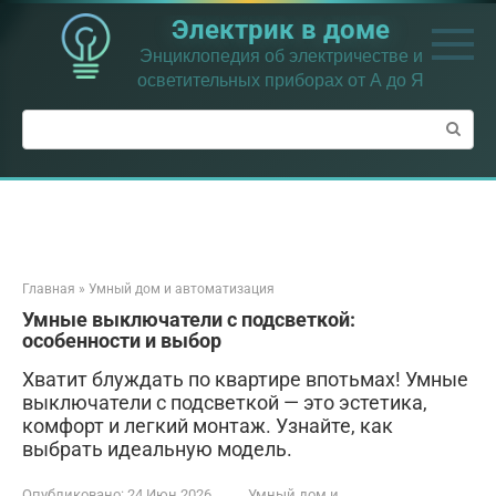
Перейти
Электрик в доме
к
контенту
Энциклопедия об электричестве и
осветительных приборах от А до Я
Поиск:
Главная
»
Умный дом и автоматизация
Умные выключатели с подсветкой:
особенности и выбор
Хватит блуждать по квартире впотьмах! Умные
выключатели с подсветкой — это эстетика,
комфорт и легкий монтаж. Узнайте, как
выбрать идеальную модель.
Опубликовано:
24 Июн 2026
Умный дом и