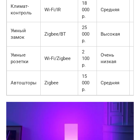
18
Климат-
Wi-Fi/IR
000
Средняя
9.0
контроль
р.
25
Умный
Zigbee/BT
000
Высокая
8.5
замок
р.
2
Умные
Очень
Wi-Fi/Zigbee
100
8.0
розетки
низкая
р.
15
Автошторы
Zigbee
000
Средняя
8.2
р.