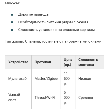
Минусы:
Дорогие приводы
Необходимость питания рядом с окном
Сложность установки на сложные карнизы
Тип жилья: Спальни, гостиные с панорамными окнами.
Цена
Сложность
Устройство
Протокол
Ба
(ср.)
монтажа
11
Мультихаб
Matter/Zigbee
500
Низкая
9.5
р.
5
Умный
Thread/Wi-Fi
000
Средняя
8.8
свет
р.