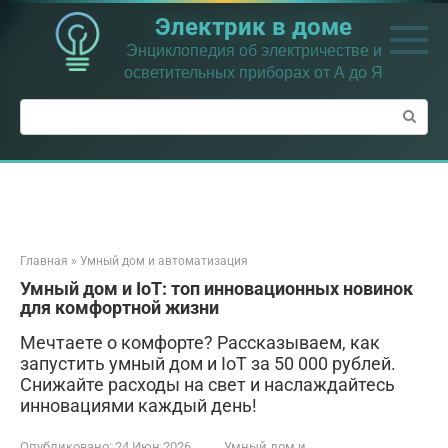
Перейти
Электрик в доме
к
контенту
Энциклопедия об электричестве и
осветительных приборах от А до Я
Поиск:
Главная
»
Умный дом и автоматизация
Умный дом и IoT: топ инновационных новинок
для комфортной жизни
Мечтаете о комфорте? Рассказываем, как
запустить умный дом и IoT за 50 000 рублей.
Снижайте расходы на свет и наслаждайтесь
инновациями каждый день!
Опубликовано:
24 Июн 2026
Умный дом и