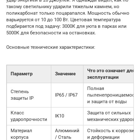
удар энергией в 20 Джоулей. Я однажды видел, как по
такому светильнику ударили тяжелым камнем, но
поликарбонат только поцарапался. Мощность обычно
варьируется от 10 до 100 Вт. Цветовая температура
подбирается под задачу: 3000К для уюта в парках или
5000К для безопасности на остановках.
Основные технические характеристики:
Что это означает для
Параметр
Значение
эксплуатации
Полная
Степень
IP65 / IP67
пыленепроницаемость
защиты IP
и защита от воды
Класс
Защита от сильных
IK10
ударопрочности
механических ударов
Материал
Алюминий
Стойкость к коррозии
корпуса
/ Сталь
и деформации