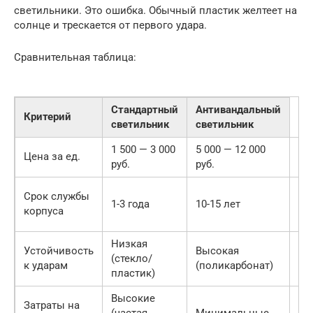
светильники. Это ошибка. Обычный пластик желтеет на
солнце и трескается от первого удара.
Сравнительная таблица:
Стандартный
Антивандальный
Критерий
светильник
светильник
1 500 — 3 000
5 000 — 12 000
Ан
Цена за ед.
руб.
руб.
до
Ог
Срок службы
1-3 года
10-15 лет
ра
корпуса
до
Низкая
Устойчивость
Высокая
За
(стекло/
к ударам
(поликарбонат)
ва
пластик)
Высокие
Затраты на
Эк
(частая
Минимальные