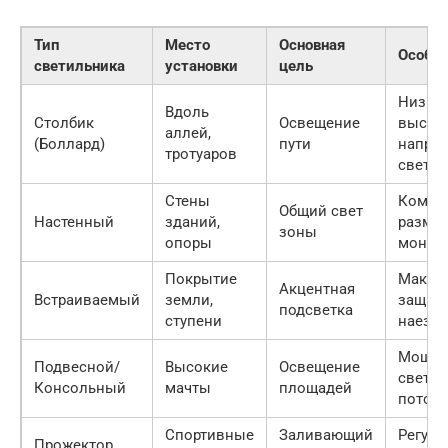
Тип
Место
Основная
Особе
светильника
установки
цель
Низка
Вдоль
Столбик
Освещение
высота
аллей,
(Боллард)
пути
напра
тротуаров
свет
Стены
Компа
Общий свет
Настенный
зданий,
размер
зоны
опоры
монта
Покрытие
Макси
Акцентная
Встраиваемый
земли,
защита
подсветка
ступени
наезда
Мощн
Подвесной/
Высокие
Освещение
свето
Консольный
мачты
площадей
поток
Спортивные
Заливающий
Регул
Прожектор