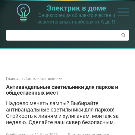
Перейти
Электрик в доме
к
контенту
Энциклопедия об электричестве и
осветительных приборах от А до Я
Поиск:
Главная
»
Лампы и светильники
Антивандальные светильники для парков и
общественных мест
Надоело менять лампы? Выбирайте
антивандальные светильники для парков!
Стойкость к ливням и хулиганам, монтаж за
неделю. Сделайте ваш сквер безопасным.
Опубликовано:
11 Июн 2026
Лампы и светильники