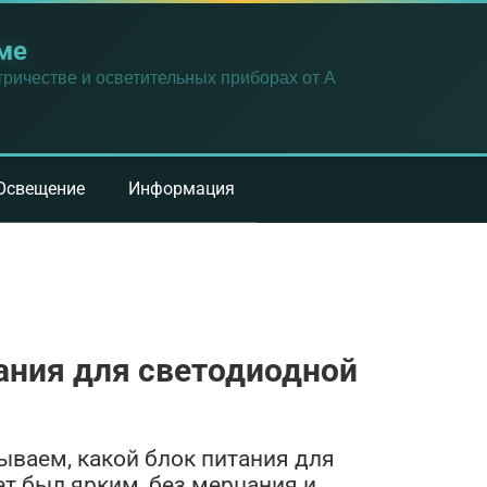
ме
ричестве и осветительных приборах от А
Освещение
Информация
ания для светодиодной
зываем, какой блок питания для
ет был ярким, без мерцания и