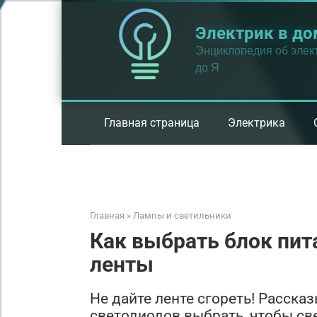
Перейти
к
Электрик в до
контенту
Энциклопедия об элект
до Я
Главная страница
Электрика
Главная
»
Лампы и светильники
Как выбрать блок пит
ленты
Не дайте ленте сгореть! Расска
светодиодов выбрать, чтобы св