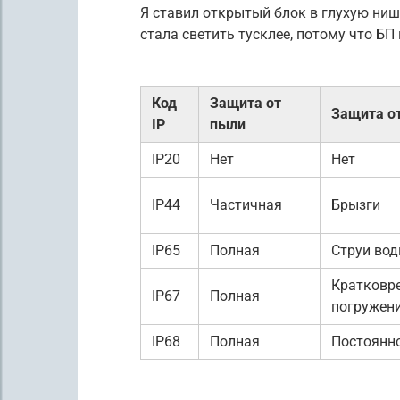
Я ставил открытый блок в глухую нишу
стала светить тусклее, потому что БП
Код
Защита от
Защита от
IP
пыли
IP20
Нет
Нет
IP44
Частичная
Брызги
IP65
Полная
Струи во
Кратковр
IP67
Полная
погружен
IP68
Полная
Постоянн