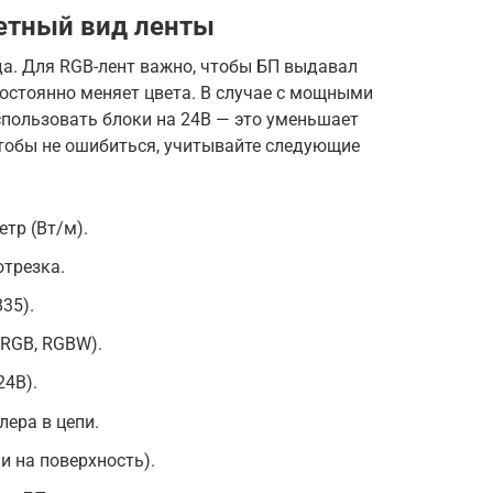
етный вид ленты
да. Для RGB-лент важно, чтобы БП выдавал
постоянно меняет цвета. В случае с мощными
спользовать блоки на 24В — это уменьшает
Чтобы не ошибиться, учитывайте следующие
тр (Вт/м).
трезка.
35).
 RGB, RGBW).
24В).
ера в цепи.
и на поверхность).