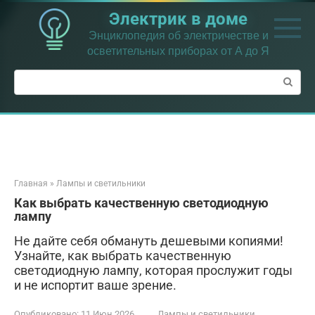
Перейти
Электрик в доме
к
контенту
Энциклопедия об электричестве и
осветительных приборах от А до Я
Поиск:
Главная
»
Лампы и светильники
Как выбрать качественную светодиодную
лампу
Не дайте себя обмануть дешевыми копиями!
Узнайте, как выбрать качественную
светодиодную лампу, которая прослужит годы
и не испортит ваше зрение.
Опубликовано:
11 Июн 2026
Лампы и светильники