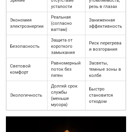
Зрение
отсутствие
утомляемость,
усталости
резь в глазах
Реальная
Экономия
Заниженная
(согласно
электроэнергии
эффективность
ваттам)
Защита от
Риск перегрева
Безопасность
короткого
и возгорания
замыкания
Равномерный
Засветы,
Световой
поток без
темные зоны в
комфорт
пятен
колбе
Долгий срок
Быстро
службы
Экологичность
становится
(меньше
отходом
мусора)