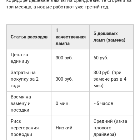
коридоре дешевые лампы на брендовые. Те сгорели за
три месяца, а новые работают уже третий год.
1
5 дешевых
Статья расходов
качественная
ламп (замена)
лампа
Цена за
300 руб.
60 руб.
единицу
Затраты на
300 руб. (при
покупку за 2
300 руб.
замене раз в 4
года
мес)
Время на
замену и
0 мин.
~5 часов
поездки
Риск
Средний (из-за
перегорания
Низкий
плохого
проводки
драйвера)