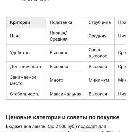
Критерий
Подставка
Струбцина
Прище
Низкая/
Цена
Средняя
Низка
Средняя
Очень
Удобство
Высокое
Средн
высокое
Долговечность
Высокая
Высокая
Средн
Занимаемое
Много
Минимум
Мини
место
Стабильность
Максимальная
Высокая
Низка
Ценовые категории и советы по покупке
Бюджетные лампы (до 2 000 руб.) подходят для