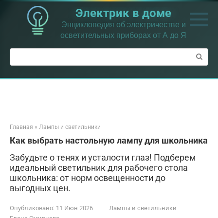
Перейти
Электрик в доме
к
контенту
Энциклопедия об электричестве и
осветительных приборах от А до Я
Поиск:
Главная
»
Лампы и светильники
Как выбрать настольную лампу для школьника
Забудьте о тенях и усталости глаз! Подберем
идеальный светильник для рабочего стола
школьника: от норм освещенности до
выгодных цен.
Опубликовано:
11 Июн 2026
Лампы и светильники