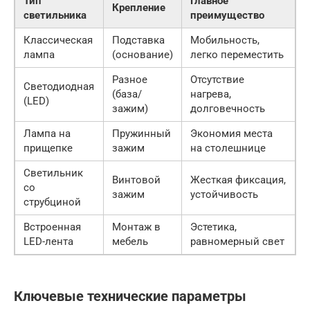
Тип
Главное
Крепление
светильника
преимущество
Классическая
Подставка
Мобильность,
лампа
(основание)
легко переместить
Разное
Отсутствие
Светодиодная
(база/
нагрева,
(LED)
зажим)
долговечность
Лампа на
Пружинный
Экономия места
прищепке
зажим
на столешнице
Светильник
Винтовой
Жесткая фиксация,
со
зажим
устойчивость
струбциной
Встроенная
Монтаж в
Эстетика,
LED-лента
мебель
равномерный свет
Ключевые технические параметры