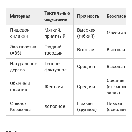
Тактильные
Материал
Прочность
Безопаснос
ощущения
Пищевой
Мягкий,
Высокая
Максималь
силикон
приятный
(гибкий)
Эко-пластик
Гладкий,
Высокая
Высокая
(ABS)
твердый
Натуральное
Теплое,
Средняя
Высокая
дерево
фактурное
Средняя
Обычный
Жесткий
Средняя
(возможен
пластик
запах)
Стекло/
Низкая
Низкая
Холодное
Керамика
(хрупкое)
(осколки)