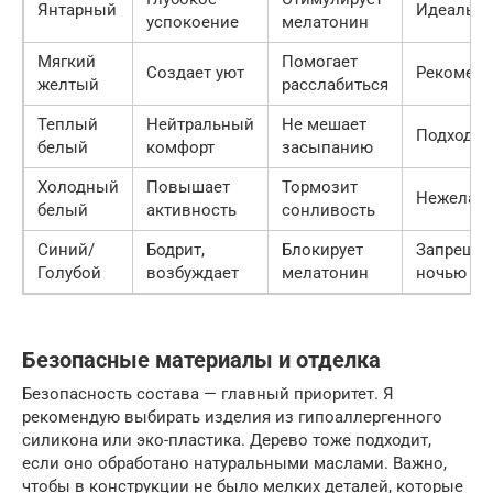
Янтарный
Идеальн
успокоение
мелатонин
Мягкий
Помогает
Создает уют
Рекоменд
желтый
расслабиться
Теплый
Нейтральный
Не мешает
Подходит
белый
комфорт
засыпанию
Холодный
Повышает
Тормозит
Нежелате
белый
активность
сонливость
Синий/
Бодрит,
Блокирует
Запреще
Голубой
возбуждает
мелатонин
ночью
Безопасные материалы и отделка
Безопасность состава — главный приоритет. Я
рекомендую выбирать изделия из гипоаллергенного
силикона или эко-пластика. Дерево тоже подходит,
если оно обработано натуральными маслами. Важно,
чтобы в конструкции не было мелких деталей, которые