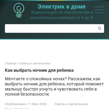
Перейти
Электрик в доме
к
контенту
Энциклопедия об электричестве и
осветительных приборах от А до Я
Поиск:
Главная
»
Лампы и светильники
Как выбрать ночник для ребенка
Мечтаете о спокойных ночах? Расскажем, как
выбрать ночник для ребенка, который поможет
малышу быстро уснуть и чувствовать себя в
полной безопасности.
Опубликовано:
11 Июн 2026
Лампы и светильники