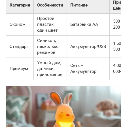
Приме
Категория
Особенности
Питание
цена (р
Простой
500 — 
Эконом
пластик,
Батарейки АА
200
один цвет
Силикон,
1 500 
Стандарт
несколько
Аккумулятор/USB
500
режимов
Умный дом,
Сеть +
4 000 
Премиум
датчики,
Аккумулятор
000+
приложение