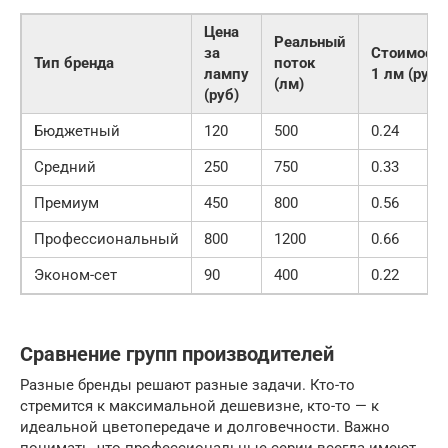
Цена
Реальный
за
Стоимост
Тип бренда
поток
лампу
1 лм (руб)
(лм)
(руб)
Бюджетный
120
500
0.24
Средний
250
750
0.33
Премиум
450
800
0.56
Профессиональный
800
1200
0.66
Эконом-сет
90
400
0.22
Сравнение групп производителей
Разные бренды решают разные задачи. Кто-то
стремится к максимальной дешевизне, кто-то — к
идеальной цветопередаче и долговечности. Важно
понимать, что профессиональные серии всегда имеют