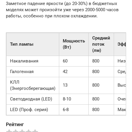
Заметное падение яркости (до 20-30%) в бюджетных
моделях может произойти уже через 2000-5000 часов
работы, особенно при плохом охлаждении.
Средний
Мощность
Тип лампы
поток
Эффек
(Вт)
(лм)
Накаливания
60
800
Низка
Галогенная
42
800
Средн
КЛЛ
13
800
Высок
(Энергосберегающая)
Светодиодная (LED)
8-10
800
Очень
LED (Проф. серия)
6-8
800
Макси
Рейтинг