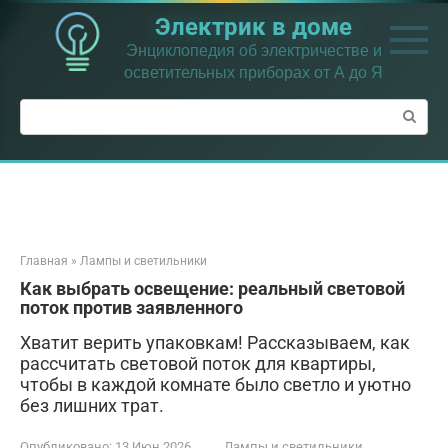
Перейти
Электрик в доме
к
контенту
Энциклопедия об электричестве и
осветительных приборах от А до Я
Поиск:
Главная
»
Лампы и светильники
Как выбрать освещение: реальный световой
поток против заявленного
Хватит верить упаковкам! Рассказываем, как
рассчитать световой поток для квартиры,
чтобы в каждой комнате было светло и уютно
без лишних трат.
Опубликовано:
13 Июн 2026
Лампы и светильники