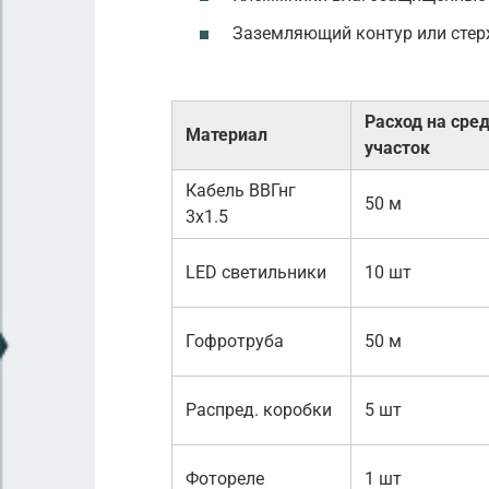
Заземляющий контур или стер
Расход на сре
Материал
участок
Кабель ВВГнг
50 м
3х1.5
LED светильники
10 шт
Гофротруба
50 м
Распред. коробки
5 шт
Фотореле
1 шт