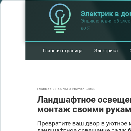
Перейти
к
Электрик в до
контенту
Энциклопедия об элект
до Я
Главная страница
Электрика
Главная
»
Лампы и светильники
Ландшафтное освещени
монтаж своими рука
Превратите ваш двор в уютное м
ландшафтное освещение сада: 