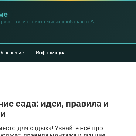
ме
ричестве и осветительных приборах от А
Освещение
Информация
е сада: идеи, правила и
ми
есто для отдыха! Узнайте всё про
бюджет, правила монтажа и лучшие