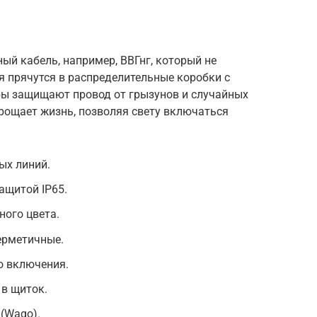
ый кабель, например, ВВГнг, который не
я прячутся в распределительные коробки с
бы защищают провод от грызунов и случайных
рощает жизнь, позволяя свету включаться
ых линий.
ащитой IP65.
ного цвета.
ерметичные.
о включения.
в щиток.
(Wago).