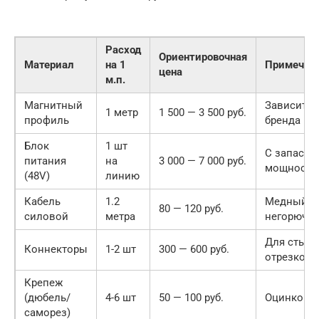
Расход
Ориентировочная
Материал
на 1
Примечан
цена
м.п.
Магнитный
Зависит о
1 метр
1 500 — 3 500 руб.
профиль
бренда
Блок
1 шт
С запасом
питания
на
3 000 — 7 000 руб.
мощности
(48V)
линию
Кабель
1.2
Медный,
80 — 120 руб.
силовой
метра
негорючи
Для стык
Коннекторы
1-2 шт
300 — 600 руб.
отрезков
Крепеж
(дюбель/
4-6 шт
50 — 100 руб.
Оцинкова
саморез)