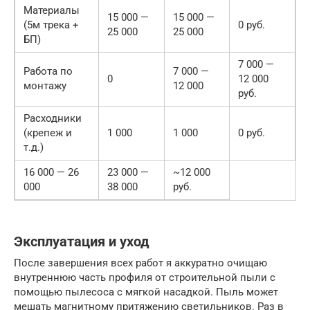
Материалы
15 000 —
15 000 —
(5м трека +
0 руб.
25 000
25 000
БП)
7 000 —
Работа по
7 000 —
0
12 000
монтажу
12 000
руб.
Расходники
(крепеж и
1 000
1 000
0 руб.
т.д.)
16 000 — 26
23 000 —
~12 000
000
38 000
руб.
Эксплуатация и уход
После завершения всех работ я аккуратно очищаю
внутреннюю часть профиля от строительной пыли с
помощью пылесоса с мягкой насадкой. Пыль может
мешать магнитному притяжению светильников. Раз в