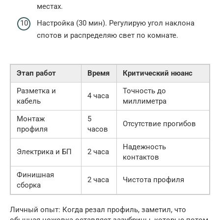
местах.
Настройка (30 мин). Регулирую угол наклона
спотов и распределяю свет по комнате.
Этап работ
Время
Критический нюанс
Разметка и
Точность до
4 часа
кабель
миллиметра
Монтаж
5
Отсутствие прогибов
профиля
часов
Надежность
Электрика и БП
2 часа
контактов
Финишная
2 часа
Чистота профиля
сборка
Личный опыт: Когда резал профиль, заметил, что
обычная ножовка оставляет зазубрины, которые потом