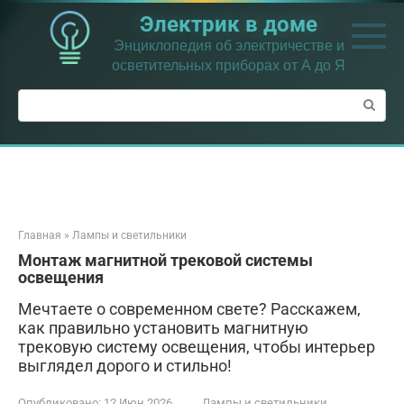
Перейти
Электрик в доме
к
контенту
Энциклопедия об электричестве и
осветительных приборах от А до Я
Поиск:
Главная
»
Лампы и светильники
Монтаж магнитной трековой системы
освещения
Мечтаете о современном свете? Расскажем,
как правильно установить магнитную
трековую систему освещения, чтобы интерьер
выглядел дорого и стильно!
Опубликовано:
12 Июн 2026
Лампы и светильники