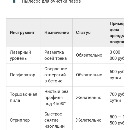
Пылесос для очистки пазов
Примерн
цена
Инструмент
Назначение
Статус
аренды/
покупки
Лазерный
Разметка
3 000 — 1
Обязательно
уровень
осей трека
000 руб.
Сверление
500 руб/
Перфоратор
отверстий
Обязательно
сутки
в бетоне
Чистый рез
Торцовочная
700 руб/
профиля
Желательно
пила
сутки
под 45/90°
Быстрое
800 — 1
Стриппер
снятие
Желательно
500 руб.
изоляции