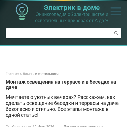
Перейти
Электрик в доме
к
контенту
Энциклопедия об электричестве и
осветительных приборах от А до Я
Поиск:
Главная
»
Лампы и светильники
Монтаж освещения на террасе и в беседке на
даче
Мечтаете о уютных вечерах? Расскажем, как
сделать освещение беседки и террасы на даче
безопасно и стильно. Все этапы монтажа в
одной статье!
Опубликовано:
12 Июн 2026
Лампы и светильники