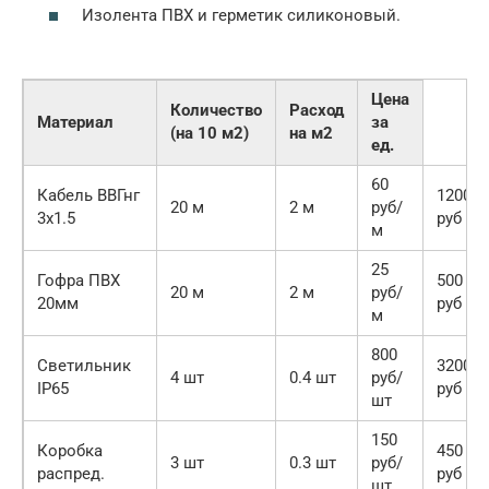
Изолента ПВХ и герметик силиконовый.
Цена
Количество
Расход
Материал
за
(на 10 м2)
на м2
ед.
60
Кабель ВВГнг
1200
20 м
2 м
руб/
3х1.5
руб
м
25
Гофра ПВХ
500
20 м
2 м
руб/
20мм
руб
м
800
Светильник
3200
4 шт
0.4 шт
руб/
IP65
руб
шт
150
Коробка
450
3 шт
0.3 шт
руб/
распред.
руб
шт