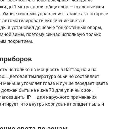
ки до 1 метра, а для общих зон — стальные или
. Умные системы управления, такие как фотореле
т автоматизировать включение света в
жды я установил дешевые тонкостенные опоры,
езной зимы, поэтому сейчас использую только
ным покрытием.
 приборов
ть не только на мощность в Ваттах, но и на
ах. Цветовая температура обычно составляет
он меньше утомляет глаза и лучше передает цвета
 должен быть не ниже 70 для уличных зон.
лагозащиты IP — для наружного применения
антирует, что внутрь корпуса не попадет пыль и
ение света по зонам