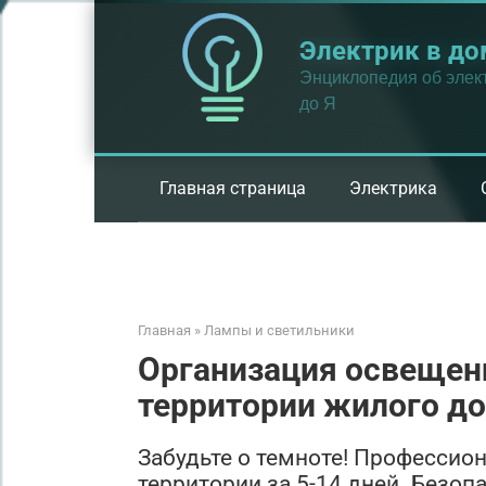
Перейти
к
Электрик в до
контенту
Энциклопедия об элект
до Я
Главная страница
Электрика
Главная
»
Лампы и светильники
Организация освещен
территории жилого д
Забудьте о темноте! Професси
территории за 5-14 дней. Безоп