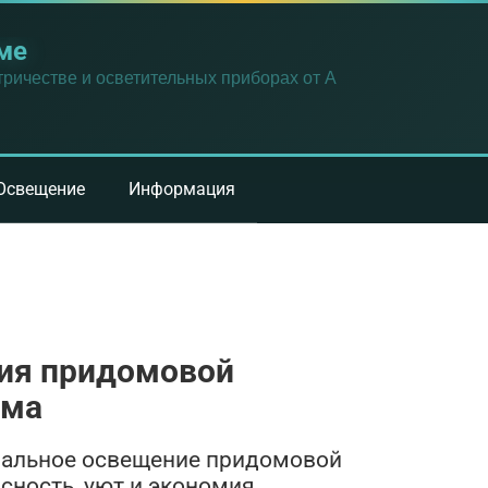
ме
ричестве и осветительных приборах от А
Освещение
Информация
ия придомовой
ома
ональное освещение придомовой
асность, уют и экономия