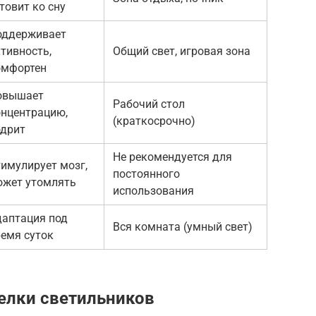
товит ко сну
оддерживает
тивность,
Общий свет, игровая зона
омфортен
овышает
Рабочий стол
онцентрацию,
(краткосрочно)
одрит
Не рекомендуется для
имулирует мозг,
постоянного
ожет утомлять
использования
даптация под
Вся комната (умный свет)
емя суток
елки светильников