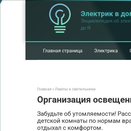
Перейти
к
Электрик в до
контенту
Энциклопедия об элект
до Я
Главная страница
Электрика
Главная
»
Лампы и светильники
Организация освещени
Забудьте об утомляемости! Рас
детской комнаты по нормам вра
отдыхал с комфортом.