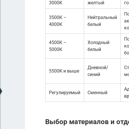
3000К
желтый
го
П
3500К –
Нейтральный
ак
4000К
белый
к
П
4500К –
Холодный
к
5000К
белый
б
Дневной/
Ст
5500К и выше
синий
м
А
Регулируемый
Сменный
вр
Выбор материалов и отд