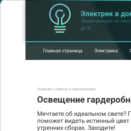
Перейти
к
Электрик в до
контенту
Энциклопедия об элект
до Я
Главная страница
Электрика
Главная
»
Лампы и светильники
Освещение гардеробн
Мечтаете об идеальном свете?
поможет видеть истинный цвет 
утренних сборах. Заходите!