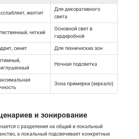
Для декоративного
сслабляет, желтит
света
Основной свет в
тественный, четкий
гардеробной
дрит, синит
Для технических зон
нтимный,
Ночная подсветка
риглушенный
аксимальная
Зона примерки (зеркало)
очность
ценариев и зонирование
нается с разделения на общий и локальный
анство, а локальный подсвечивает конкретные