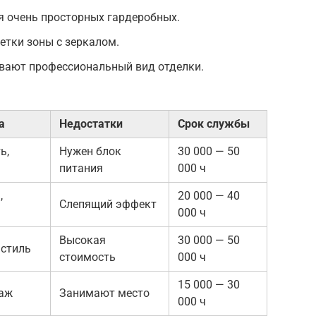
я очень просторных гардеробных.
етки зоны с зеркалом.
вают профессиональный вид отделки.
а
Недостатки
Срок службы
ь,
Нужен блок
30 000 — 50
питания
000 ч
,
20 000 — 40
Слепящий эффект
000 ч
Высокая
30 000 — 50
 стиль
стоимость
000 ч
15 000 — 30
аж
Занимают место
000 ч