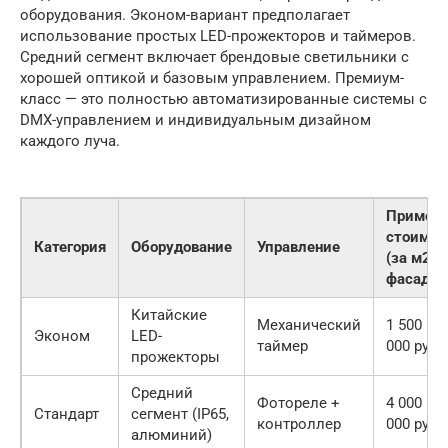
оборудования. Эконом-вариант предполагает
использование простых LED-прожекторов и таймеров.
Средний сегмент включает брендовые светильники с
хорошей оптикой и базовым управлением. Премиум-
класс — это полностью автоматизированные системы с
DMX-управлением и индивидуальным дизайном
каждого луча.
Примерн
стоимос
Категория
Оборудование
Управление
(за м2
фасада)
Китайские
Механический
1 500 – 3
Эконом
LED-
таймер
000 руб.
прожекторы
Средний
Фотореле +
4 000 – 8
Стандарт
сегмент (IP65,
контроллер
000 руб.
алюминий)