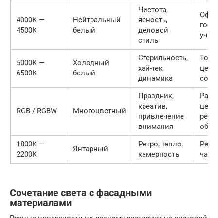
Чистота,
Офис
4000К —
Нейтральный
ясность,
госу
4500К
белый
деловой
учре
стиль
Стерильность,
Торг
5000К —
Холодный
хай-тек,
цент
6500К
белый
динамика
совр
Праздник,
Разв
креатив,
цент
RGB / RGBW
Многоцветный
привлечение
рекл
внимания
объе
1800К —
Ретро, тепло,
Рест
Янтарный
2200К
камерность
част
Сочетание света с фасадными
материалами