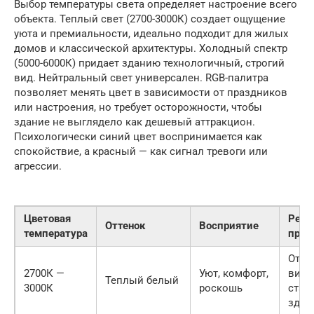
Выбор температуры света определяет настроение всего
объекта. Теплый свет (2700-3000К) создает ощущение
уюта и премиальности, идеально подходит для жилых
домов и классической архитектуры. Холодный спектр
(5000-6000К) придает зданию технологичный, строгий
вид. Нейтральный свет универсален. RGB-палитра
позволяет менять цвет в зависимости от праздников
или настроения, но требует осторожности, чтобы
здание не выглядело как дешевый аттракцион.
Психологически синий цвет воспринимается как
спокойствие, а красный — как сигнал тревоги или
агрессии.
Цветовая
Реко
Оттенок
Восприятие
температура
прим
Отел
2700К —
Уют, комфорт,
вилл
Теплый белый
3000К
роскошь
стар
здан