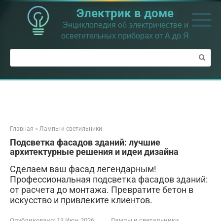
Перейти
Электрик в доме
к
контенту
Энциклопедия об электричестве и
осветительных приборах от А до Я
Поиск:
Главная
»
Лампы и светильники
Подсветка фасадов зданий: лучшие
архитектурные решения и идеи дизайна
Сделаем ваш фасад легендарным!
Профессиональная подсветка фасадов зданий:
от расчета до монтажа. Превратите бетон в
искусство и привлеките клиентов.
Опубликовано:
13 Июн 2026
Лампы и светильники