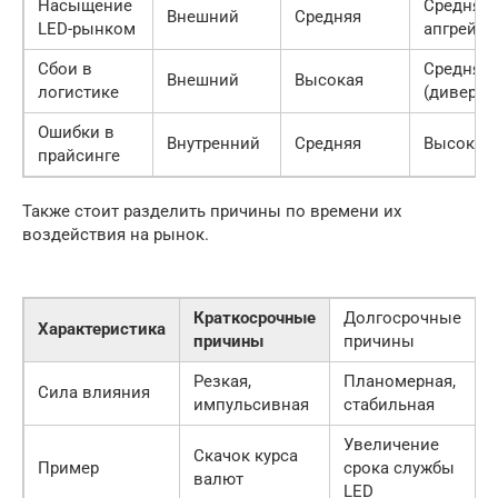
Насыщение
Средняя 
Внешний
Средняя
LED-рынком
апгрейд)
Сбои в
Средняя
Внешний
Высокая
логистике
(диверси
Ошибки в
Внутренний
Средняя
Высокая
прайсинге
Также стоит разделить причины по времени их
воздействия на рынок.
Краткосрочные
Долгосрочные
Характеристика
причины
причины
Резкая,
Планомерная,
Сила влияния
импульсивная
стабильная
Увеличение
Скачок курса
С
Пример
срока службы
валют
LED