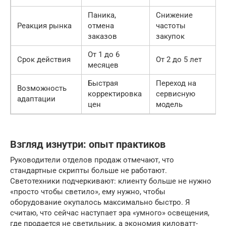
Паника,
Снижение
Реакция рынка
отмена
частоты
заказов
закупок
От 1 до 6
С
Срок действия
От 2 до 5 лет
месяцев
Быстрая
Переход на
Возможность
корректировка
сервисную
адаптации
п
цен
модель
Взгляд изнутри: опыт практиков
Руководители отделов продаж отмечают, что
стандартные скрипты больше не работают.
Светотехники подчеркивают: клиенту больше не нужно
«просто чтобы светило», ему нужно, чтобы
оборудование окупалось максимально быстро. Я
считаю, что сейчас наступает эра «умного» освещения,
где продается не светильник, а экономия киловатт-