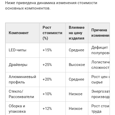
Ниже приведена динамика изменения стоимости
основных компонентов.
Рост
Влияние
Причина
Компонент
стоимости
на цену
изменения
(%)
изделия
Дефицит
LED-чипы
+15%
Среднее
полупровод
Логистическ
Драйверы
+25%
Высокое
сложности
Алюминиевый
Рост цен на
+20%
Среднее
профиль
сырье
Стекло/
Энергозатра
+10%
Низкое
Рассеиватели
производст
Сборка и
Рост стоимо
+12%
Низкое
упаковка
труда