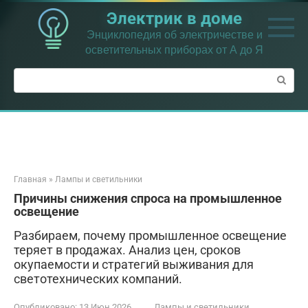
Перейти
Электрик в доме
к
контенту
Энциклопедия об электричестве и
осветительных приборах от А до Я
Поиск:
Главная
»
Лампы и светильники
Причины снижения спроса на промышленное
освещение
Разбираем, почему промышленное освещение
теряет в продажах. Анализ цен, сроков
окупаемости и стратегий выживания для
светотехнических компаний.
Опубликовано:
13 Июн 2026
Лампы и светильники