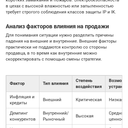
в цехах с высокой влажностью или запыленностью
требует строгого соблюдения классов защиты IP и IK.
Анализ факторов влияния на продажи
Для понимания ситуации нужно разделить причины
падения на внешние и внутренние. Внешние факторы
практически не поддаются контролю со стороны
продавца, в то время как внутренние можно
скорректировать с помощью смены стратегии.
Степень
Возможн
Фактор
Тип влияния
воздействия
устранен
Инфляция и
Внешний
Критическая
Низкая
кредиты
Демпинг
Внутренний/
Средняя 
Высокая
конкурентов
Рыночный
ценность