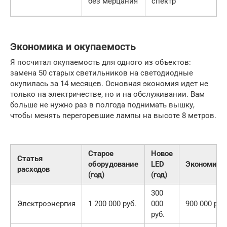
без мерцания
спектр
д
Экономика и окупаемость
Я посчитал окупаемость для одного из объектов:
замена 50 старых светильников на светодиодные
окупилась за 14 месяцев. Основная экономия идет не
только на электричестве, но и на обслуживании. Вам
больше не нужно раз в полгода поднимать вышку,
чтобы менять перегоревшие лампы на высоте 8 метров.
Старое
Новое
Статья
оборудование
LED
Экономия
расходов
(год)
(год)
300
Электроэнергия
1 200 000 руб.
000
900 000 руб
руб.