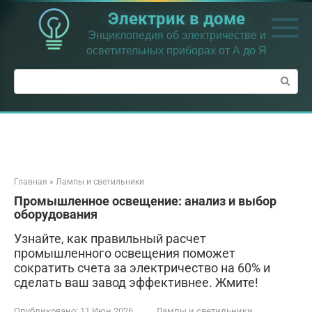
Перейти
Электрик в доме
к
контенту
Энциклопедия об электричестве и
осветительных приборах от А до Я
Поиск:
Главная
»
Лампы и светильники
Промышленное освещение: анализ и выбор
оборудования
Узнайте, как правильный расчет
промышленного освещения поможет
сократить счета за электричество на 60% и
сделать ваш завод эффективнее. Жмите!
Опубликовано:
11 Июн 2026
Лампы и светильники