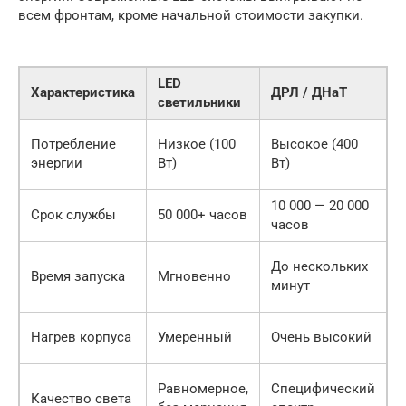
всем фронтам, кроме начальной стоимости закупки.
LED
Характеристика
ДРЛ / ДНаТ
Р
светильники
L
Потребление
Низкое (100
Высокое (400
р
энергии
Вт)
Вт)
э
10 000 — 20 000
L
Срок службы
50 000+ часов
часов
L
До нескольких
Время запуска
Мгновенно
у
минут
р
L
Нагрев корпуса
Умеренный
Очень высокий
б
L
Равномерное,
Специфический
Качество света
к