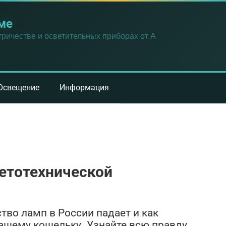
ме
ричестве и осветительных приборах от А
Освещение
Информация
етотехнической
тво ламп в России падает и как
ашему кошельку. Узнайте всю правду