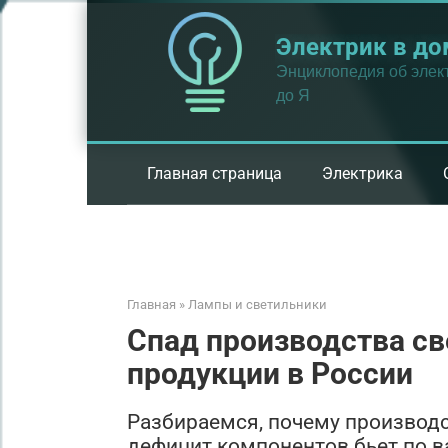
Перейти
к
Электрик в до
контенту
Энциклопедия об элект
до Я
Главная страница
Электрика
Главная
»
Лампы и светильники
Спад производства св
продукции в России
Разбираемся, почему производс
дефицит компонентов бьет по в