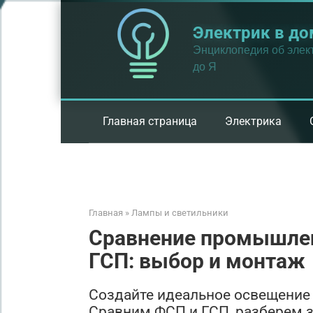
Перейти
к
Электрик в до
контенту
Энциклопедия об элект
до Я
Главная страница
Электрика
Главная
»
Лампы и светильники
Сравнение промышле
ГСП: выбор и монтаж
Создайте идеальное освещени
Сравним ФСП и ГСП, разберем 