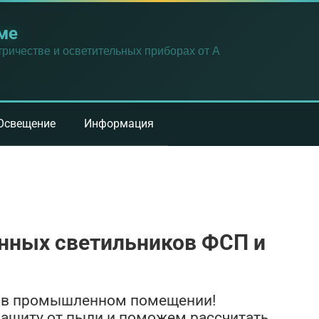
ме
ричестве и осветительных приборах от А
Освещение
Информация
нных светильников ФСП и
е в промышленном помещении!
защиту от пыли и поможем рассчитать