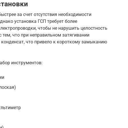
становки
ыстрее за счет отсутствия необходимости
днако установка ГСП требует более
электропроводки, чтобы не нарушить целостность
с тем, что при неправильном затягивании
л конденсат, что привело к короткому замыканию
абор инструментов:
ми
лоская)
ультиметр
и)