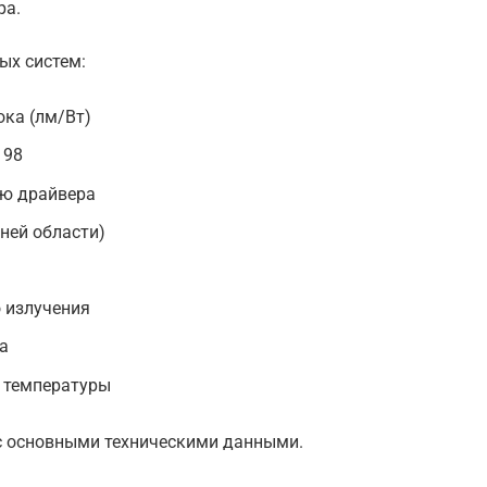
ра.
ых систем:
ока (лм/Вт)
 98
ью драйвера
ней области)
 излучения
а
 температуры
 с основными техническими данными.