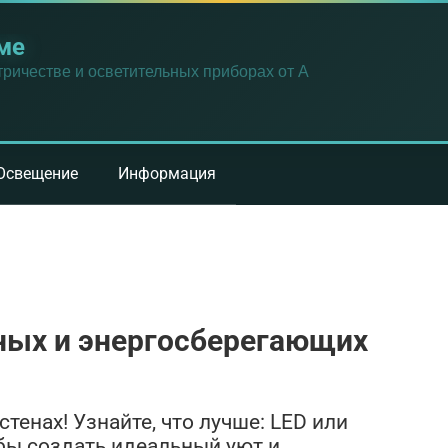
ме
ричестве и осветительных приборах от А
Освещение
Информация
ных и энергосберегающих
стенах! Узнайте, что лучше: LED или
бы создать идеальный уют и