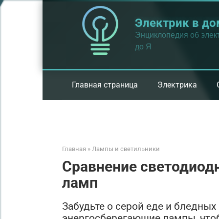
Перейти
к
Электрик в до
контенту
Энциклопедия об элект
до Я
Главная страница
Электрика
Главная
»
Лампы и светильники
Сравнение светодиод
ламп
Забудьте о серой еде и бледных 
энергосберегающие лампы, что