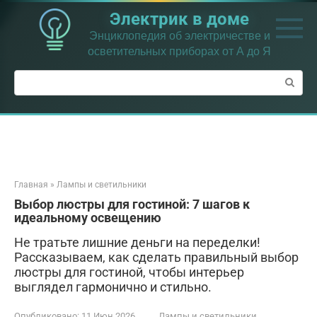
Перейти
Электрик в доме
к
контенту
Энциклопедия об электричестве и
осветительных приборах от А до Я
Поиск:
Главная
»
Лампы и светильники
Выбор люстры для гостиной: 7 шагов к
идеальному освещению
Не тратьте лишние деньги на переделки!
Рассказываем, как сделать правильный выбор
люстры для гостиной, чтобы интерьер
выглядел гармонично и стильно.
Опубликовано:
11 Июн 2026
Лампы и светильники