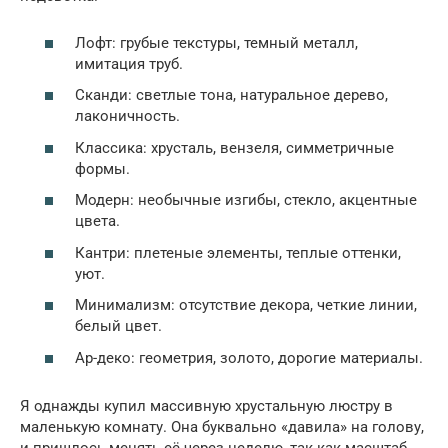
Лофт: грубые текстуры, темный металл,
имитация труб.
Сканди: светлые тона, натуральное дерево,
лаконичность.
Классика: хрусталь, вензеля, симметричные
формы.
Модерн: необычные изгибы, стекло, акцентные
цвета.
Кантри: плетеные элементы, теплые оттенки,
уют.
Минимализм: отсутствие декора, четкие линии,
белый цвет.
Ар-деко: геометрия, золото, дорогие материалы.
Я однажды купил массивную хрустальную люстру в
маленькую комнату. Она буквально «давила» на голову,
и пришлось менять её через неделю, так как масштаб