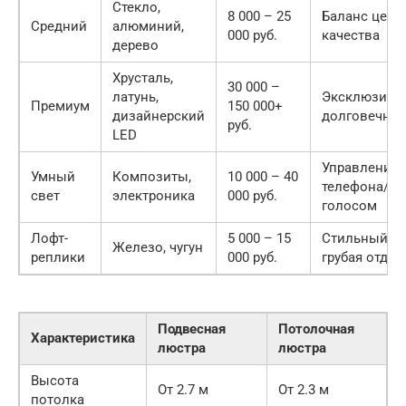
Стекло,
8 000 – 25
Баланс цены
Средний
алюминий,
000 руб.
качества
дерево
Хрусталь,
30 000 –
латунь,
Эксклюзивно
Премиум
150 000+
дизайнерский
долговечнос
руб.
LED
Управление 
Умный
Композиты,
10 000 – 40
телефона/
свет
электроника
000 руб.
голосом
Лофт-
5 000 – 15
Стильный ви
Железо, чугун
реплики
000 руб.
грубая отдел
Подвесная
Потолочная
Характеристика
люстра
люстра
Высота
От 2.7 м
От 2.3 м
потолка