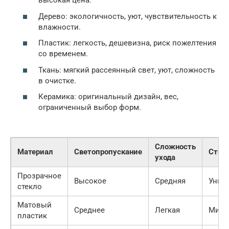
высокая цена.
Дерево: экологичность, уют, чувствительность к
влажности.
Пластик: легкость, дешевизна, риск пожелтения
со временем.
Ткань: мягкий рассеянный свет, уют, сложность
в очистке.
Керамика: оригинальный дизайн, вес,
ограниченный выбор форм.
Сложность
Материал
Светопропускание
Стил
ухода
Прозрачное
Высокое
Средняя
Унив
стекло
Матовый
Среднее
Легкая
Мини
пластик