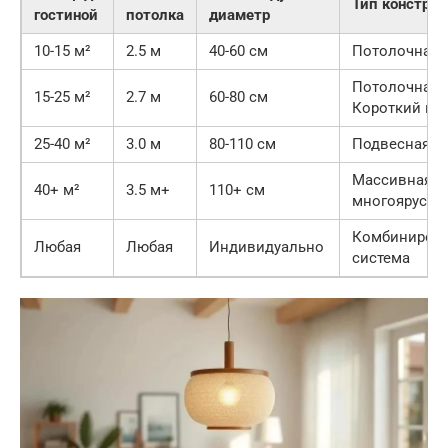
Тип констру
гостиной
потолка
диаметр
10-15 м²
2.5 м
40-60 см
Потолочная
Потолочная 
15-25 м²
2.7 м
60-80 см
Короткий по
25-40 м²
3.0 м
80-110 см
Подвесная
Массивная
40+ м²
3.5 м+
110+ см
многоярусна
Комбиниров
Любая
Любая
Индивидуально
система