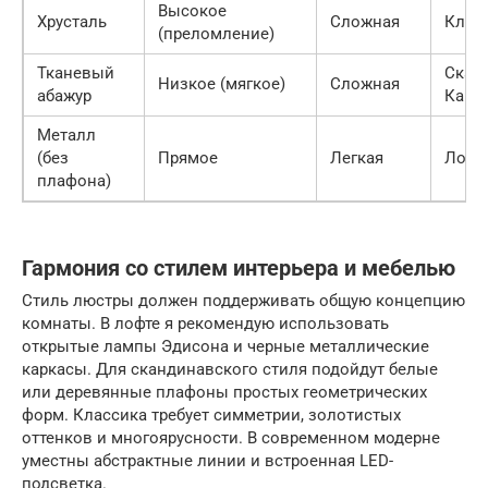
Высокое
Хрусталь
Сложная
Клас
(преломление)
Тканевый
Сканд
Низкое (мягкое)
Сложная
абажур
Кант
Металл
(без
Прямое
Легкая
Лофт
плафона)
Гармония со стилем интерьера и мебелью
Стиль люстры должен поддерживать общую концепцию
комнаты. В лофте я рекомендую использовать
открытые лампы Эдисона и черные металлические
каркасы. Для скандинавского стиля подойдут белые
или деревянные плафоны простых геометрических
форм. Классика требует симметрии, золотистых
оттенков и многоярусности. В современном модерне
уместны абстрактные линии и встроенная LED-
подсветка.