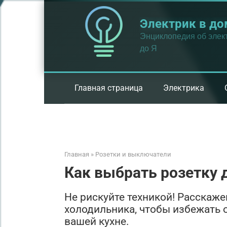
Перейти
к
Электрик в до
контенту
Энциклопедия об элект
до Я
Главная страница
Электрика
Главная
»
Розетки и выключатели
Как выбрать розетку 
Не рискуйте техникой! Расскаже
холодильника, чтобы избежать 
вашей кухне.