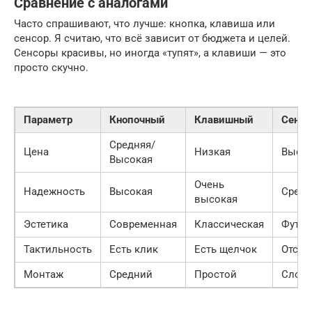
Сравнение с аналогами
Часто спрашивают, что лучше: кнопка, клавиша или
сенсор. Я считаю, что всё зависит от бюджета и целей.
Сенсоры красивы, но иногда «тупят», а клавиши — это
просто скучно.
Параметр
Кнопочный
Клавишный
Сенсо
Средняя/
Цена
Низкая
Высо
Высокая
Очень
Надежность
Высокая
Средн
высокая
Эстетика
Современная
Классическая
Футур
Тактильность
Есть клик
Есть щелчок
Отсут
Монтаж
Средний
Простой
Слож