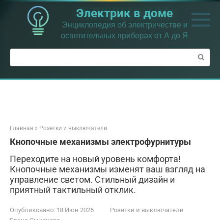
Перейти
Электрик в доме
к
контенту
Энциклопедия об электричестве и
осветительных приборах от А до Я
Поиск:
Главная
»
Розетки и выключатели
Кнопочные механизмы электрофурнитуры
Переходите на новый уровень комфорта!
Кнопочные механизмы изменят ваш взгляд на
управление светом. Стильный дизайн и
приятный тактильный отклик.
Опубликовано:
18 Июн 2026
Розетки и выключатели