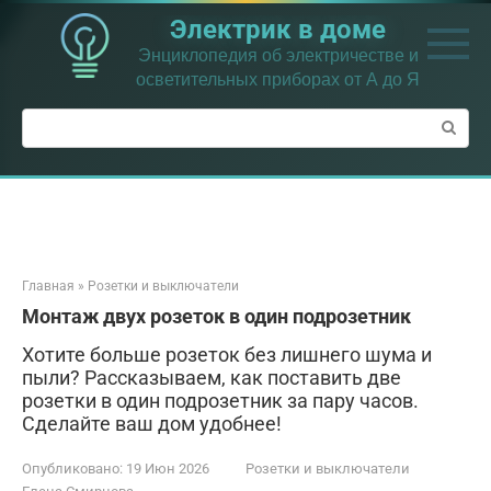
Перейти
Электрик в доме
к
контенту
Энциклопедия об электричестве и
осветительных приборах от А до Я
Поиск:
Главная
»
Розетки и выключатели
Монтаж двух розеток в один подрозетник
Хотите больше розеток без лишнего шума и
пыли? Рассказываем, как поставить две
розетки в один подрозетник за пару часов.
Сделайте ваш дом удобнее!
Опубликовано:
19 Июн 2026
Розетки и выключатели