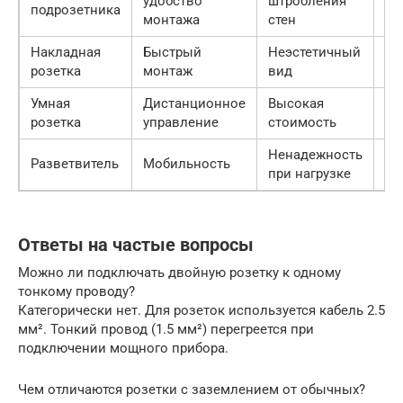
удобство
штробления
Ср
подрозетника
монтажа
стен
Накладная
Быстрый
Неэстетичный
Ми
розетка
монтаж
вид
Умная
Дистанционное
Высокая
Вы
розетка
управление
стоимость
Ненадежность
Разветвитель
Мобильность
Ни
при нагрузке
Ответы на частые вопросы
Можно ли подключать двойную розетку к одному
тонкому проводу?
Категорически нет. Для розеток используется кабель 2.5
мм². Тонкий провод (1.5 мм²) перегреется при
подключении мощного прибора.
Чем отличаются розетки с заземлением от обычных?