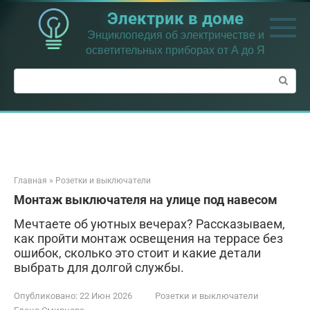
Перейти
Электрик в доме
к
контенту
Энциклопедия об электричестве и
осветительных приборах от А до Я
Поиск:
Главная
»
Розетки и выключатели
Монтаж выключателя на улице под навесом
Мечтаете об уютных вечерах? Рассказываем,
как пройти монтаж освещения на террасе без
ошибок, сколько это стоит и какие детали
выбрать для долгой службы.
Опубликовано:
22 Июн 2026
Розетки и выключатели