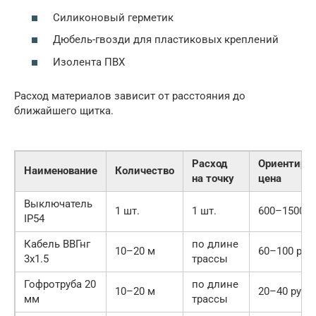
Силиконовый герметик
Дюбель-гвозди для пластиковых креплений
Изолента ПВХ
Расход материалов зависит от расстояния до
ближайшего щитка.
Расход
Ориентиро
Наименование
Количество
на точку
цена
Выключатель
1 шт.
1 шт.
600–1500 р
IP54
Кабель ВВГнг
по длине
10–20 м
60–100 руб
3х1.5
трассы
Гофротруба 20
по длине
10–20 м
20–40 руб.
мм
трассы