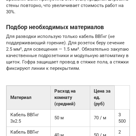
стены повторно, что увеличивает стоимость работ на
30%.
Подбор необходимых материалов
Для разводки использую только кабель ВВГнг (не
поддерживающий горение). Для розеток беру сечение
2.5 мм², для освещения — 1.5 мм². Обязательно закупаю
качественные подрозетники и модульную автоматику в
щиток. Гофра защищает провод в стяжке пола, а стяжки
фиксируют линии к перекрытиям.
Расход на
Цена за
Материал
комнату
ед.
(средний)
(руб)
Кабель ВВГнг
3
50 м
70 / м
3х2.5
500
Кабель ВВГнг
2
40 м
50 / м