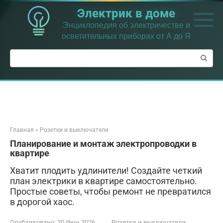
Перейти
Электрик в доме
к
контенту
Энциклопедия об электричестве и
осветительных приборах от А до Я
Поиск:
Главная
»
Розетки и выключатели
Планирование и монтаж электропроводки в
квартире
Хватит плодить удлинители! Создайте четкий
план электрики в квартире самостоятельно.
Простые советы, чтобы ремонт не превратился
в дорогой хаос.
Опубликовано:
20 Июн 2026
Розетки и выключатели