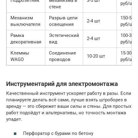
Подрозетник
механизма в
3-5 шт
руб/шт
стене
Механизм
Разрыв цепи
150-500
2-4 шт
выключателя
освещения
руб/шт
Рамка
Эстетический
100-300
2-4 шт
декоративная
вид
руб/шт
Клеммы
Соединение
15-30
10-20 шт
WAGO
проводов
руб/шт
Инструментарий для электромонтажа
Качественный инструмент ускоряет работу в разы. Если
планируете делать всё сами, лучше взять штроборез в
аренду — это сбережет ваши силы и стены. Для простых
работ подойдут и альтернативы, но точность монтажа
упадет.
Перфоратор с бурами по бетону