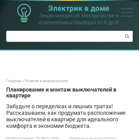
Перейти
Электрик в доме
к
контенту
Энциклопедия об электричестве и
осветительных приборах от А до Я
Поиск:
Главная
»
Розетки и выключатели
Планирование и монтаж выключателей в
квартире
Забудьте о переделках и лишних тратах!
Рассказываем, как продумать расположение
выключателей в квартире для идеального
комфорта и экономии бюджета.
Опубликовано:
20 Июн 2026
Розетки и выключатели