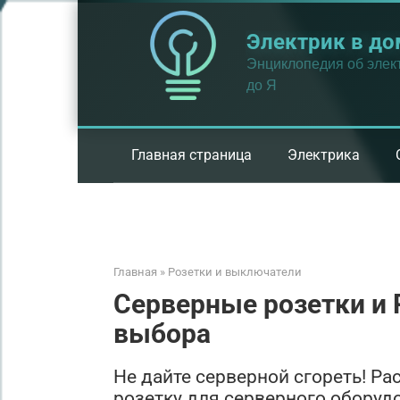
Перейти
к
Электрик в до
контенту
Энциклопедия об элект
до Я
Главная страница
Электрика
Главная
»
Розетки и выключатели
Серверные розетки и 
выбора
Не дайте серверной сгореть! Р
розетку для серверного оборуд