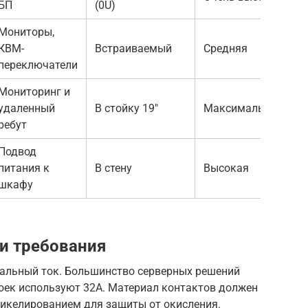
БП
(0U)
Мониторы,
КВМ-
Встраиваемый
Средняя
переключатели
Мониторинг и
удаленный
В стойку 19″
Максимальная
ребут
Подвод
питания к
В стену
Высокая
шкафу
и требования
альный ток. Большинство серверных решений
тоек используют 32А. Материал контактов должен
никелированием для защиты от окисления.