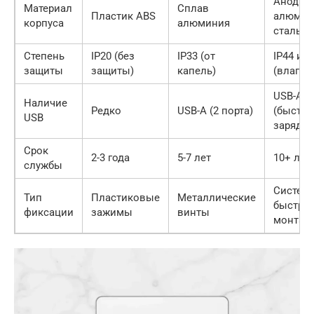
Анодир
Материал
Сплав
Пластик ABS
алюмин
корпуса
алюминия
сталь
Степень
IP20 (без
IP33 (от
IP44 и 
защиты
защиты)
капель)
(влагоз
USB-A +
Наличие
Редко
USB-A (2 порта)
(быстра
USB
зарядка
Срок
2-3 года
5-7 лет
10+ лет
службы
Систем
Тип
Пластиковые
Металлические
быстро
фиксации
зажимы
винты
монтаж