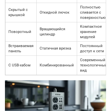
Полностью
Скрытый с
Откидной лючок
сливается с
крышкой
поверхностью
Компактное
Вращающийся
Поворотный
хранение
цилиндр
модулей
Встраиваемая
Постоянный
Статичная врезка
панель
доступ к сети
Современный
С USB-хабом
Комбинированный
технологичный
вид