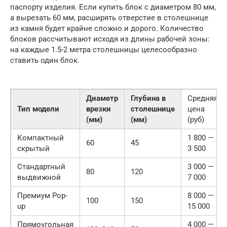
паспорту изделия. Если купить блок с диаметром 80 мм,
а вырезать 60 мм, расширять отверстие в столешнице
из камня будет крайне сложно и дорого. Количество
блоков рассчитывают исходя из длины рабочей зоны:
на каждые 1.5-2 метра столешницы целесообразно
ставить один блок.
Диаметр
Глубина в
Средняя
Тип модели
врезки
столешнице
цена
(мм)
(мм)
(руб)
Компактный
1 800 —
60
45
скрытый
3 500
Стандартный
3 000 —
80
120
выдвижной
7 000
Премиум Pop-
8 000 —
100
150
up
15 000
Прямоугольная
4 000 —