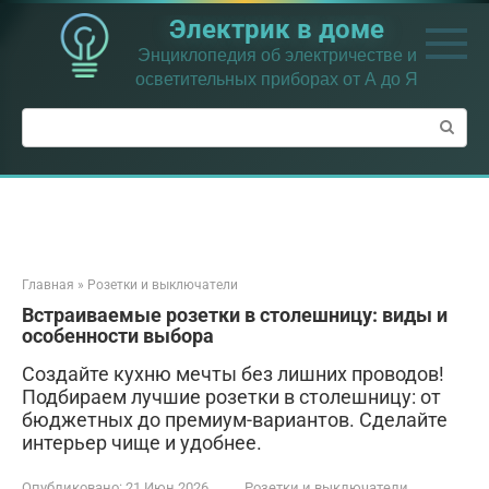
Перейти
Электрик в доме
к
контенту
Энциклопедия об электричестве и
осветительных приборах от А до Я
Поиск:
Главная
»
Розетки и выключатели
Встраиваемые розетки в столешницу: виды и
особенности выбора
Создайте кухню мечты без лишних проводов!
Подбираем лучшие розетки в столешницу: от
бюджетных до премиум-вариантов. Сделайте
интерьер чище и удобнее.
Опубликовано:
21 Июн 2026
Розетки и выключатели